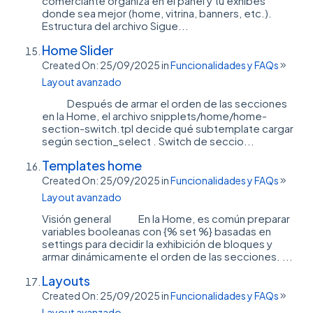
comerciante organiza en el panel y tú exhibes
donde sea mejor (home, vitrina, banners, etc.).
Estructura del archivo Sigue...
Home Slider
Created On: 25/09/2025
in
Funcionalidades y FAQs
Layout avanzado
Después de armar el orden de las secciones
en la Home, el archivo snipplets/home/home-
section-switch.tpl decide qué subtemplate cargar
según section_select . Switch de seccio...
Templates home
Created On: 25/09/2025
in
Funcionalidades y FAQs
Layout avanzado
Visión general En la Home, es común preparar
variables booleanas con {% set %} basadas en
settings para decidir la exhibición de bloques y
armar dinámicamente el orden de las secciones. ...
Layouts
Created On: 25/09/2025
in
Funcionalidades y FAQs
Layout avanzado