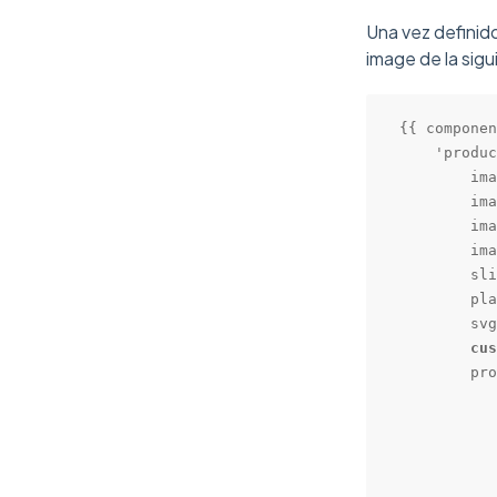
Una vez definid
image de la sig
{{ componen
    'produc
        ima
        ima
        ima
        ima
        sli
        pla
        svg
cus
        pro
           
           
           
           
           