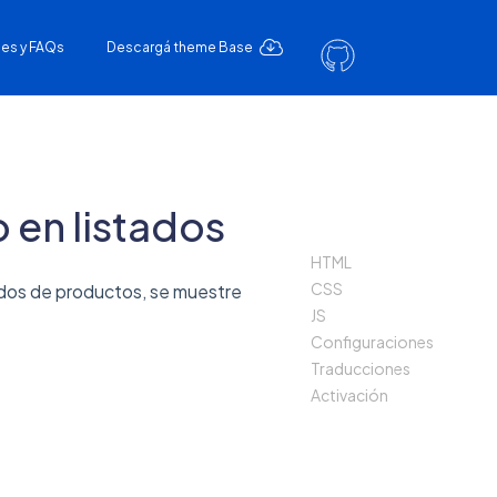
es y FAQs
Descargá theme Base
 en listados
HTML
CSS
ados de productos, se muestre
JS
Configuraciones
Traducciones
Activación