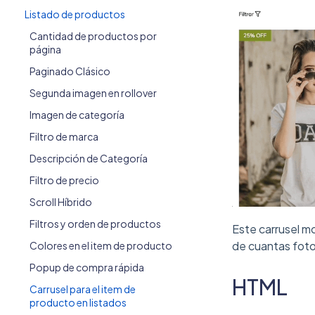
Listado de productos
Cantidad de productos por
página
Paginado Clásico
Segunda imagen en rollover
Imagen de categoría
Filtro de marca
Descripción de Categoría
Filtro de precio
Scroll Híbrido
Filtros y orden de productos
Este carrusel mo
de cuantas fotos
Colores en el item de producto
Popup de compra rápida
HTML
Carrusel para el item de
producto en listados