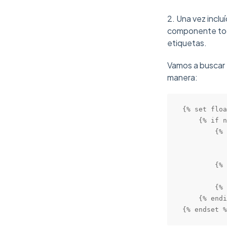
2. Una vez incl
componente todo
etiquetas.
Vamos a buscar 
manera:
{% set floa
    {% if n
        {% 
           
           
        {% 
           
        {% 
    {% endi
{% endset %