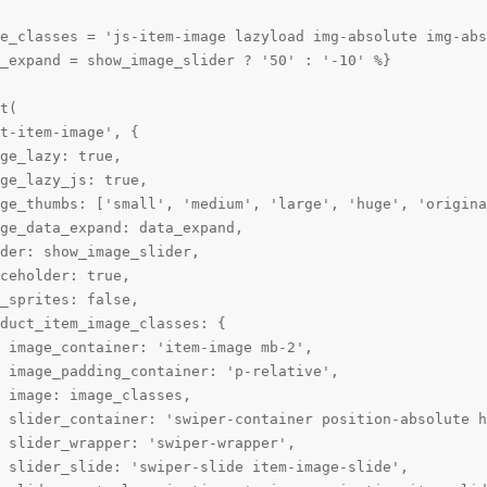
e_classes = 'js-item-image lazyload img-absolute img-abs
_expand = show_image_slider ? '50' : '-10' %}

t(

t-item-image', {

ge_lazy: true,

ge_lazy_js: true,

ge_thumbs: ['small', 'medium', 'large', 'huge', 'origina
ge_data_expand: data_expand,

der: show_image_slider,

ceholder: true,

_sprites: false,

duct_item_image_classes: {

 image_container: 'item-image mb-2',

 image_padding_container: 'p-relative',

 image: image_classes,

 slider_container: 'swiper-container position-absolute h
 slider_wrapper: 'swiper-wrapper',

 slider_slide: 'swiper-slide item-image-slide',
