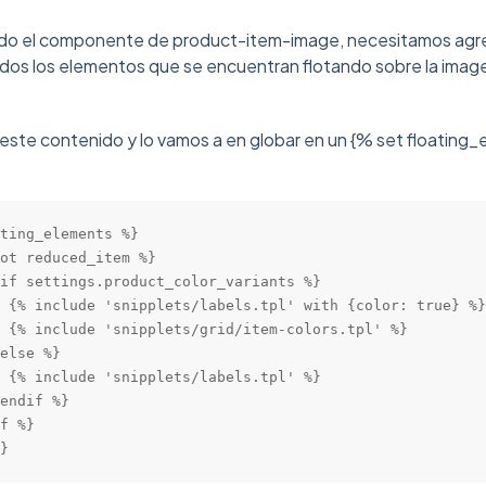
uído el componente de product-item-image, necesitamos agr
s los elementos que se encuentran flotando sobre la image
este contenido y lo vamos a en globar en un {% set floating_
ting_elements %}

ot reduced_item %}

if settings.product_color_variants %}

 {% include 'snipplets/labels.tpl' with {color: true} %}

 {% include 'snipplets/grid/item-colors.tpl' %}

else %}

 {% include 'snipplets/labels.tpl' %}

endif %}

f %}

}