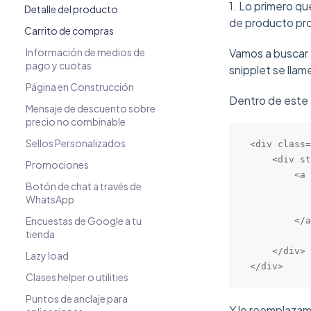
1. Lo primero q
Detalle del producto
de producto pr
Carrito de compras
Información de medios de
Vamos a buscar 
pago y cuotas
snipplet se llam
Página en Construcción
Dentro de este 
Mensaje de descuento sobre
precio no combinable
Sellos Personalizados
<div class=
    <div st
Promociones
        <a 
Botón de chat a través de
           
WhatsApp
           
Encuestas de Google a tu
        </a
tienda
    </div>

Lazy load
</div>
Clases helper o utilities
Puntos de anclaje para
Y lo reemplazam