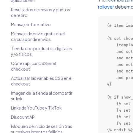
aplicaciones
rollover
debemos 
Resultados de envíos y puntos
de retiro
Mensaje informativo
{# Item ima
Mensaje de envío gratis en el
{% set show
calculador de envíos
    (templa
Tienda con productos digitales
    and set
y/o físicos
    and not
Cómo aplicar CSS en el
    and not
checkout
    and not
Actualizar las variables CSS en el
    and pro
checkout
%}

Imagen de la tienda al compartir
{% if show_
su link
    {% set 
Links de YouTube y TikTok
    {% set 
Discount API
    {% set 
    {% set 
Bloqueo de inicio de sesión tras
{% endif %}

sucesivos intentos fallidos