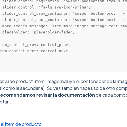
 slider_control_pagination: 'swiper-pagination item-slid
 slider_control: 'fa-lg svg-icon-primary',

 slider_control_prev_container: 'swiper-button-prev ' ~ 
 slider_control_next_container: 'swiper-button-next ' ~ 
 more_images_message: 'item-more-images-message font-sma
 placeholder: 'placeholder-fade',

tom_control_prev: control_prev,

tom_control_next: control_next,

rivado product-item-image incluye el contenedor de la imag
ipal como la secundaria). Su vez también hace uso de otro co
recomendamos revisar la documentación
de cada compo
ptan:
el item de producto