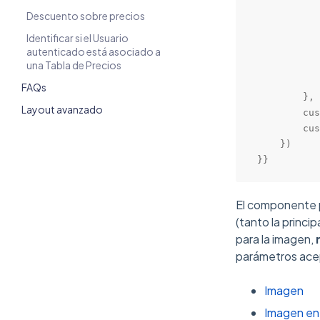
           
Descuento sobre precios
           
           
Identificar si el Usuario
           
autenticado está asociado a
una Tabla de Precios
           
           
FAQs
        },

Layout avanzado
        cus
        cus
    })

}}
El componente p
(tanto la princ
para la imagen,
parámetros ace
Imagen
Imagen en 