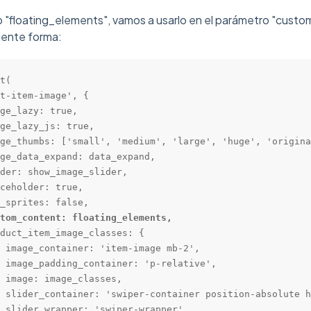
o "floating_elements", vamos a usarlo en el parámetro "cust
uiente forma:
t(

t-item-image', {

ge_lazy: true,

ge_lazy_js: true,

ge_thumbs: ['small', 'medium', 'large', 'huge', 'origina
ge_data_expand: data_expand,

der: show_image_slider,

ceholder: true,

_sprites: false,

tom_content: floating_elements,
duct_item_image_classes: {

 image_container: 'item-image mb-2',

 image_padding_container: 'p-relative',

 image: image_classes,

 slider_container: 'swiper-container position-absolute h
 slider_wrapper: 'swiper-wrapper',
