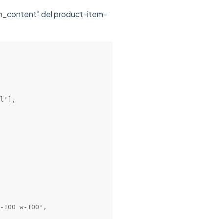
om_content" del product-item-
l'],

-100 w-100',
