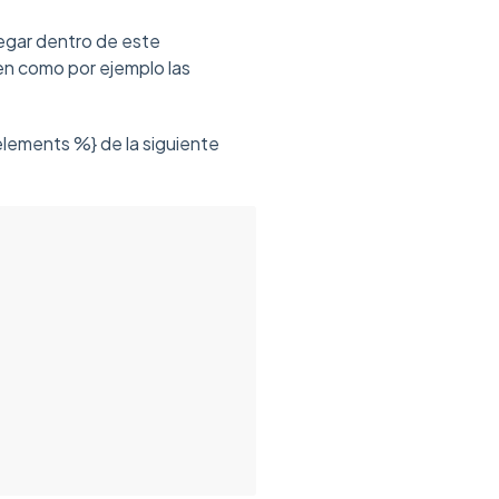
egar dentro de este
n como por ejemplo las
elements %} de la siguiente