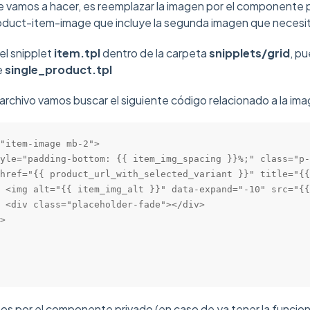
ue vamos a hacer, es reemplazar la imagen por el componente 
oduct-item-image que incluye la segunda imagen que necesi
el snipplet
item.tpl
dentro de la carpeta
snipplets/grid
, p
e
single_product.tpl
archivo vamos buscar el siguiente código relacionado a la im
"item-image mb-2">

yle="padding-bottom: {{ item_img_spacing }}%;" class="p-
href="{{ product_url_with_selected_variant }}" title="{{
 <img alt="{{ item_img_alt }}" data-expand="-10" src="{{
 <div class="placeholder-fade"></div>

>

os por el componente privado (en caso de ya tener la funcio