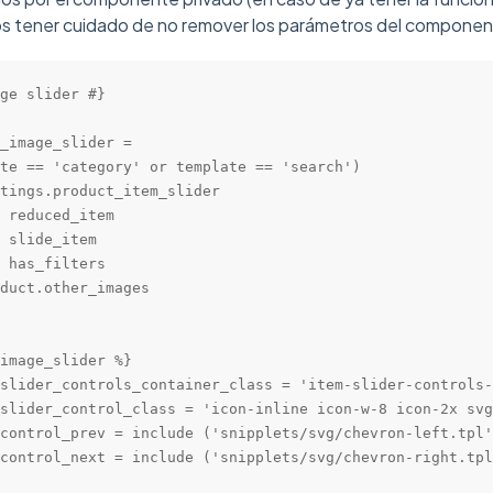
tener cuidado de no remover los parámetros del component
ge slider #}

_image_slider = 

te == 'category' or template == 'search')

tings.product_item_slider 

 reduced_item

 slide_item

 has_filters

duct.other_images

image_slider %}

slider_controls_container_class = 'item-slider-controls-
slider_control_class = 'icon-inline icon-w-8 icon-2x svg
control_prev = include ('snipplets/svg/chevron-left.tpl'
control_next = include ('snipplets/svg/chevron-right.tpl