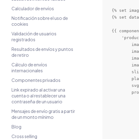
Calculador de envíos
{% set imag
{% set data
Notificación sobre el uso de
cookies
{{ componen
Validación de usuarios
    'produc
registrados
        ima
Resultados de envíos y puntos
        ima
de retiro
        ima
Cálculo de envíos
        ima
internacionales
        sli
        pla
Componentes privados
        svg
Link expirado al activar una
        pro
cuenta o al restablecer una
           
contraseña de un usuario
           
Mensajes de envío gratis a partir
           
de un monto mínimo
           
Blog
           
           
Cross selling