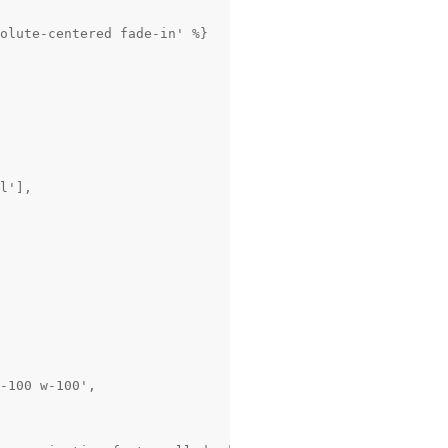
olute-centered fade-in' %}

l'],

-100 w-100',
