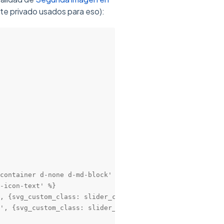
e privado usados para eso):
container d-none d-md-block' %}

-icon-text' %}

, {svg_custom_class: slider_control_class}) %}

', {svg_custom_class: slider_control_class}) %}
