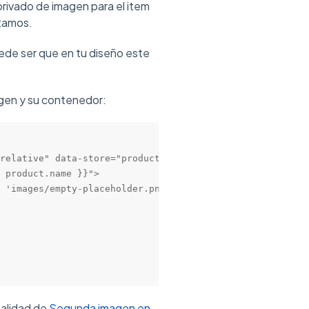
privado de imagen para el item
tamos.
uede ser que en tu diseño este
agen y su contenedor:
relative" data-store="product-item-image-{{ product.id }
 product.name }}">

 'images/empty-placeholder.png' | static_url }}" data-sr
nalidad de
Segunda imagen en