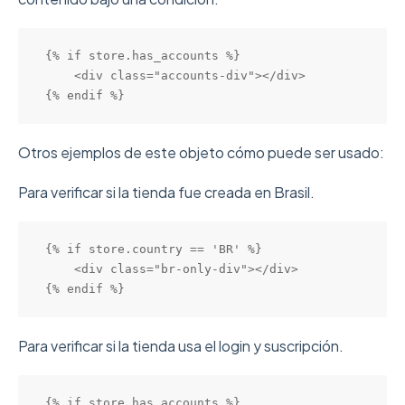
{% if store.has_accounts %}

    <div class="accounts-div"></div>

{% endif %}
Otros ejemplos de este objeto cómo puede ser usado:
Para verificar si la tienda fue creada en Brasil.
{% if store.country == 'BR' %}

    <div class="br-only-div"></div>

{% endif %}
Para verificar si la tienda usa el login y suscripción.
{% if store.has_accounts %} 
