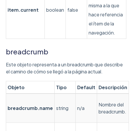
misma a la que
item.current
boolean
false
hace referencia
el ítem de la
navegación.
breadcrumb
Este objeto representa a un breadcrumb que describe
el camino de cómo se llegó a la página actual.
Objeto
Tipo
Default
Descripción
Nombre del
breadcrumb
.name
string
n/a
breadcrumb.