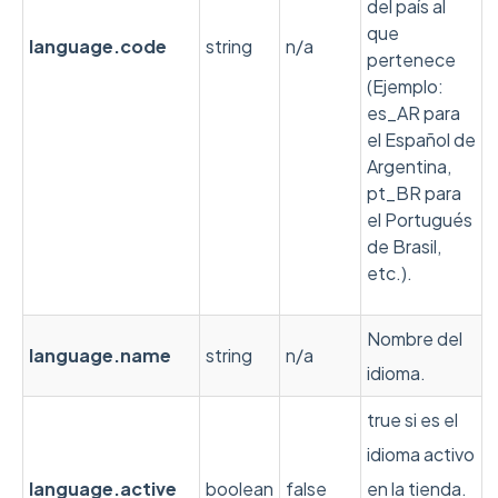
del país al
que
language
.code
string
n/a
pertenece
(Ejemplo:
es_AR para
el Español de
Argentina,
pt_BR para
el Portugués
de Brasil,
etc.).
Nombre del
language
.name
string
n/a
idioma.
true si es el
idioma activo
language
.active
boolean
false
en la tienda.