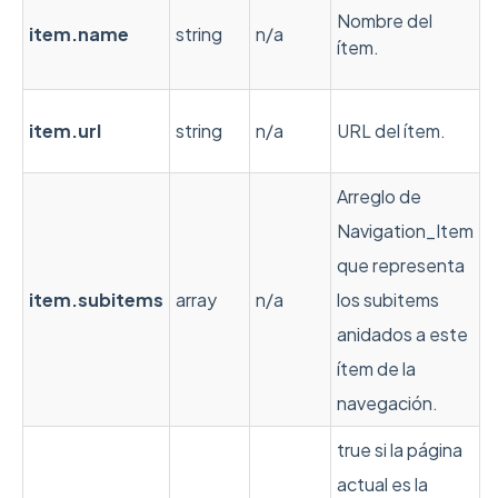
Nombre del
item.name
string
n/a
ítem.
item.url
string
n/a
URL del ítem.
Arreglo de
Navigation_Item
que representa
item.subitems
array
n/a
los subitems
anidados a este
ítem de la
navegación.
true si la página
actual es la