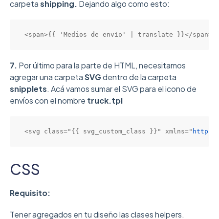
carpeta
shipping.
Dejando algo como esto:
<span>{{ 'Medios de envío' | translate }}</span>
7.
Por último para la parte de HTML, necesitamos
agregar una carpeta
SVG
dentro de la carpeta
snipplets
. Acá vamos sumar el SVG para el icono de
envíos con el nombre
truck
.tpl
<svg class="{{ svg_custom_class }}" xmlns="
http:/
CSS
Requisito:
Tener agregados en tu diseño las clases helpers.