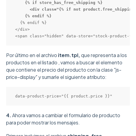
    {% if store_has_free_shipping %}

      <div class="{% if not product.free_shipping
    {% endif %}
  {% endif %}

</div>

<span class="hidden" data-store="stock-product-{{
Por último en el archivo
item.tpl,
que representa a los
productos en el listado , vamos a buscar el elemento
que contiene el precio del producto con la clase "js-
price-display" y sumarle el siguiente atributo:
data
-
product
-
price
=
"
{
{
product
.
price
}
}
"
4
.
Ahora vamos a cambiar el formulario de producto
para poder mostrar los mensajes.
Primero incluimos el archivo
shipping-free-