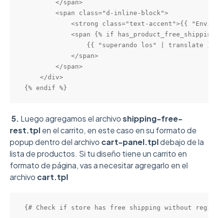
        </span>

        <span class="d-inline-block">

            <strong class="text-accent">{{ "Envío 
            <span {% if has_product_free_shipping 
                {{ "superando los" | translate }} 
            </span>

        </span>

    </div>

{% endif %}
5
.
Luego agregamos el archivo
shipping-free-
rest.tpl
en el carrito, en este caso en su formato de
popup dentro del archivo
cart-panel.tpl
debajo de la
lista de productos. Si tu diseño tiene un carrito en
formato de página, vas a necesitar agregarlo en el
archivo
cart.tpl
{# Check if store has free shipping without region