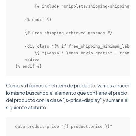
        {% include "snipplets/shipping/shipping-fr
    {% endif %}

    {# Free shipping achieved message #}

    <div class="{% if free_shipping_minimum_label
        {{ "¡Genial! Tenés envío gratis" | transla
    </div>

{% endif %}
Como ya hicimos en el item de producto, vamos a hacer
lo mismo buscando el elemento que contiene el precio
del producto con la clase "js-price-display" y sumarle el
siguiente atributo:
data
-
product
-
price
=
"
{
{
product
.
price
}
}
"