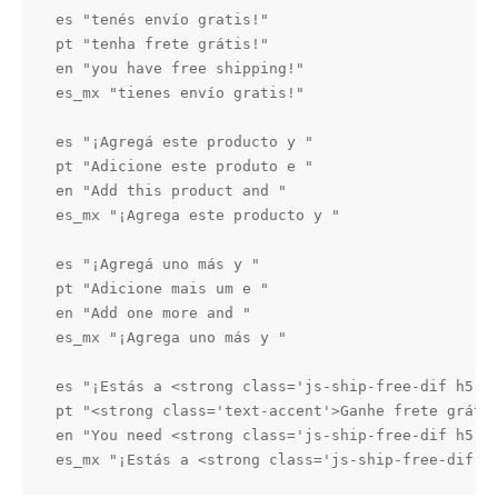
es "tenés envío gratis!"

pt "tenha frete grátis!"

en "you have free shipping!"

es_mx "tienes envío gratis!"

es "¡Agregá este producto y "

pt "Adicione este produto e "

en "Add this product and "

es_mx "¡Agrega este producto y "

es "¡Agregá uno más y "

pt "Adicione mais um e "

en "Add one more and "

es_mx "¡Agrega uno más y "

es "¡Estás a <strong class='js-ship-free-dif h5'><
pt "<strong class='text-accent'>Ganhe frete grátis
en "You need <strong class='js-ship-free-dif h5'><
es_mx "¡Estás a <strong class='js-ship-free-dif h