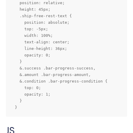
  position: relative;

  height: 45px;

  .ship-free-rest-text {

    position: absolute;

    top: -5px;

    width: 100%;

    text-align: center;  

    line-height: 36px;

    opacity: 0;

  }

  &.success .bar-progress-success,

  &.amount .bar-progress-amount,

  &.condition .bar-progress-condition {

    top: 0;

    opacity: 1;

  }

}
JS