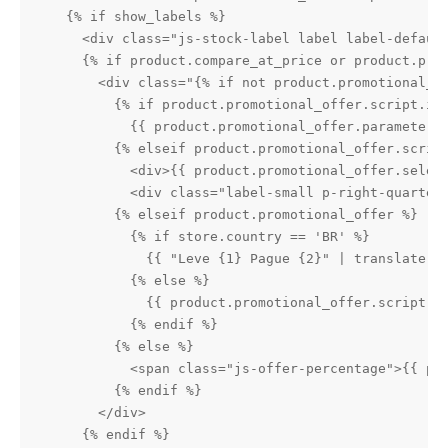
  {% if show_labels %}

    <div class="js-stock-label label label-default
    {% if product.compare_at_price or product.prom
      <div class="{% if not product.promotional_o
        {% if product.promotional_offer.script.is_
          {{ product.promotional_offer.parameters.
        {% elseif product.promotional_offer.script
          <div>{{ product.promotional_offer.select
          <div class="label-small p-right-quarter 
        {% elseif product.promotional_offer %}

          {% if store.country == 'BR' %}

            {{ "Leve {1} Pague {2}" | translate(pr
          {% else %}

            {{ product.promotional_offer.script.ty
          {% endif %}

        {% else %}

          <span class="js-offer-percentage">{{ pri
        {% endif %}

      </div>
