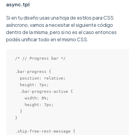
async.tpl
Si en tu diseño usas una hoja de estilos para CSS
asíncrono, vamos a necesitar el siguiente código
dentro de la misma, pero si no es el caso entonces
podés unificar todo en el mismo CSS.
/* // Progress bar */

.bar-progress {

  position: relative;

  height: 7px;

  .bar-progress-active {

    width: 0%;

    height: 7px;

  }

}

.ship-free-rest-message {
