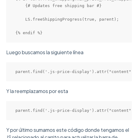
    {# Updates free shipping bar #}

    LS.freeShippingProgress(true, parent);

{% endif %}
Luego buscamos la siguiente línea
parent.find('.js-price-display').attr("content", 
Y la reemplazamos por esta
parent.find('.js-price-display').attr("content", 
Y por último sumamos este código donde tengamos el
JS relacionado al carrito para actualizar la barra de