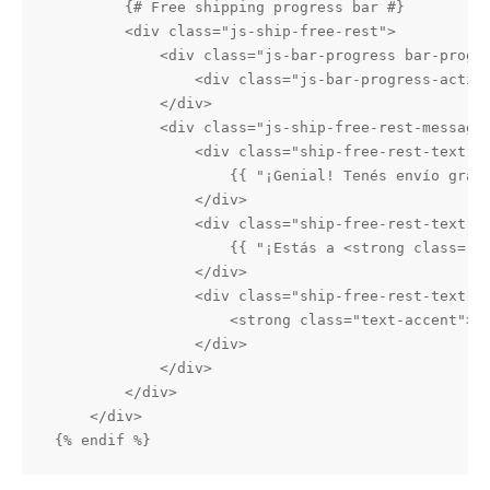
        {# Free shipping progress bar #}

        <div class="js-ship-free-rest">

            <div class="js-bar-progress bar-progre
                <div class="js-bar-progress-active
            </div>

            <div class="js-ship-free-rest-message 
                <div class="ship-free-rest-text ba
                    {{ "¡Genial! Tenés envío grati
                </div>

                <div class="ship-free-rest-text ba
                    {{ "¡Estás a <strong class='js
                </div>

                <div class="ship-free-rest-text ba
                    <strong class="text-accent">{{
                </div>

            </div>

        </div>

    </div>

{% endif %}