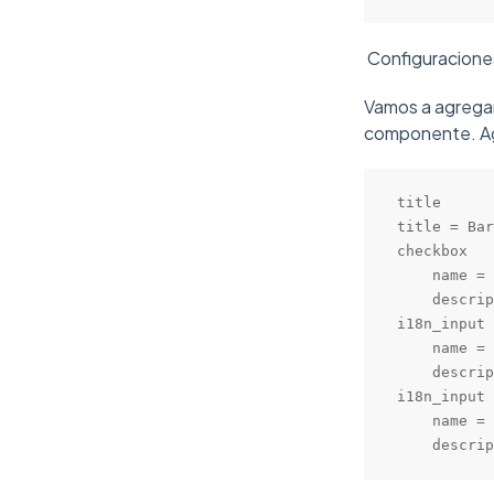
Configuracione
Vamos a agregar 
componente. Ag
title

title = Bar
checkbox

    name = 
    descrip
i18n_input

    name = 
    descrip
i18n_input

    name = 
    descrip