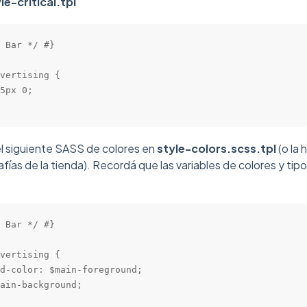
le-critical.tpl
 Bar */ #}

vertising {

5px 0;

 siguiente SASS de colores en
style-colors.scss.tpl
(o la 
afías de la tienda). Recordá que las variables de colores y ti
 Bar */ #}

vertising {

d-color: $main-foreground;

ain-background;
