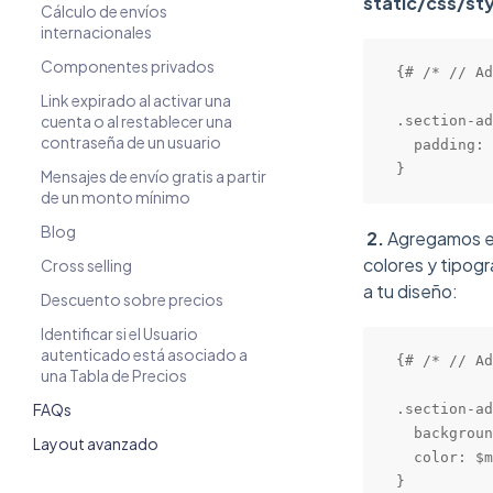
static/css/sty
Cálculo de envíos
internacionales
Componentes privados
{# /* // Ad
Link expirado al activar una
cuenta o al restablecer una
.section-ad
contraseña de un usuario
  padding: 
}
Mensajes de envío gratis a partir
de un monto mínimo
Blog
2.
Agregamos el
colores y tipogr
Cross selling
a tu diseño:
Descuento sobre precios
Identificar si el Usuario
autenticado está asociado a
{# /* // Ad
una Tabla de Precios
FAQs
.section-ad
  backgroun
Layout avanzado
  color: $m
}