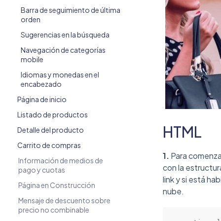
Barra de seguimiento de última
orden
Sugerencias en la búsqueda
Navegación de categorías
mobile
Idiomas y monedas en el
encabezado
Página de inicio
Listado de productos
HTML
Detalle del producto
Carrito de compras
1.
Para comenzar
Información de medios de
con la estructur
pago y cuotas
link y si está h
Página en Construcción
nube.
Mensaje de descuento sobre
precio no combinable