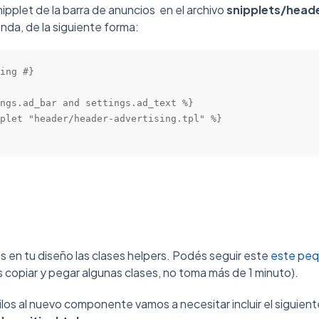
snipplet de la barra de anuncios en el archivo
snipplets/head
enda, de la siguiente forma:
ing #}

ngs.ad_bar and settings.ad_text %}

plet "header/header-advertising.tpl" %}

 en tu diseño las clases helpers. Podés seguir este
este peq
 copiar y pegar algunas clases, no toma más de 1 minuto).
ilos al nuevo componente vamos a necesitar incluir el siguient