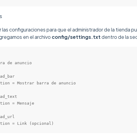
s
las configuraciones para que el administrador de la tienda pue
regamos en el archivo
config/settings.txt
dentro de la s
ra de anuncio

ad_bar

tion = Mostrar barra de anuncio

ad_text

tion = Mensaje

ad_url

tion = Link (opcional)