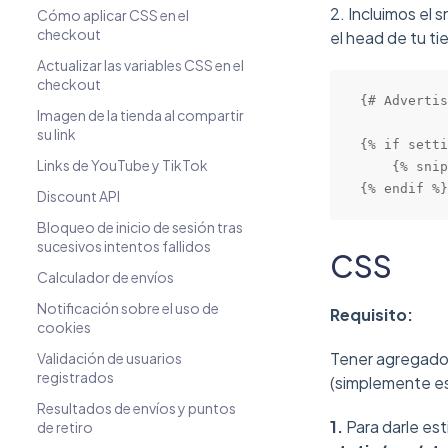
2. Incluimos el 
Cómo aplicar CSS en el
checkout
el head de tu ti
Actualizar las variables CSS en el
checkout
{# Advertis
Imagen de la tienda al compartir
su link
{% if setti
Links de YouTube y TikTok
    {% snip
{% endif %}
Discount API
Bloqueo de inicio de sesión tras
sucesivos intentos fallidos
CSS
Calculador de envíos
Notificación sobre el uso de
Requisito:
cookies
Tener agregados
Validación de usuarios
registrados
(simplemente es
Resultados de envíos y puntos
1.
Para darle est
de retiro