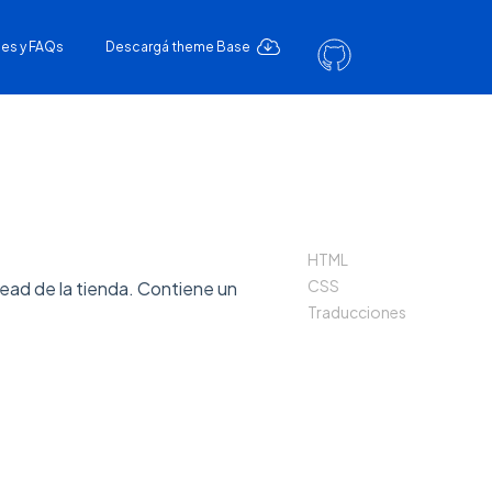
es y FAQs
Descargá theme Base
HTML
CSS
 head de la tienda. Contiene un
Traducciones