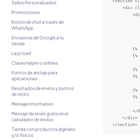
<section cl
Sellos Personalizados
    <div cl
Promociones
        <di
Botón de chat a través de
           
WhatsApp
           
           
Encuestas de Google a tu
           
tienda
        {% 
Lazy load
        {% 
Clases helper o utilities
           
        {% 
Puntos de anclaje para
        {% 
aplicaciones
           
Resultados de envíos y puntos
        {% 
de retiro
        {% 
Mensaje informativo
           
        </d
Mensaje de envío gratis en el
    </div>

calculador de envíos
</section>
Tienda con productos digitales
y/o físicos