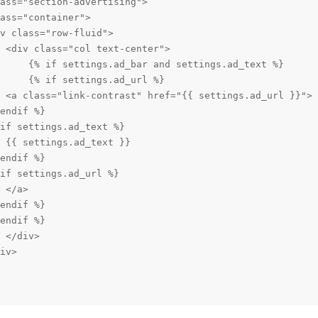
ass="section-advertising">

ass="container">

v class="row-fluid">

 <div class="col text-center">

     {% if settings.ad_bar and settings.ad_text %}

     {% if settings.ad_url %}

 <a class="link-contrast" href="{{ settings.ad_url }}">

endif %}  

if settings.ad_text %}

 {{ settings.ad_text }}

endif %} 

if settings.ad_url %}

 </a>

endif %}

endif %}         

 </div>

iv>
