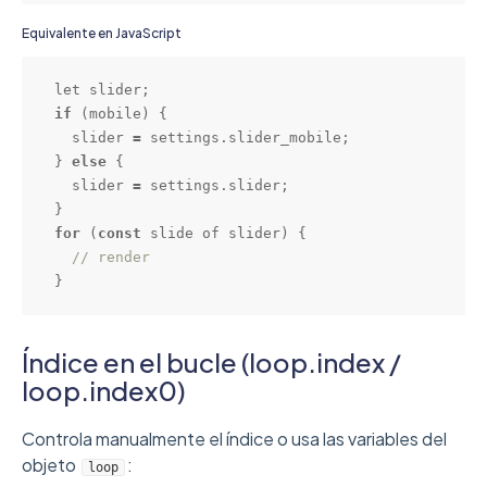
Equivalente en JavaScript
if
 (mobile) {

  slider 
=
 settings.slider_mobile;

} 
else
 {

  slider 
=
 settings.slider;

for
 (
const
 slide of slider) {

// render
}
Índice en el bucle (loop.index /
loop.index0)
Controla manualmente el índice o usa las variables del
objeto
:
loop