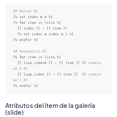
{
# Manual #}
{% set index 
=
0
 %}

{% 
for
 item in lista %}

  {{ index }} 
-
 {{ item }}

  {% set index 
=
 index 
+
1
 %}

{% endfor %}

{
# Automático #}
{% 
for
 item in lista %}

  {{ loop.index0 }} 
-
 {{ item }} {
# começa 
em 0 #}
  {{ loop.index }} 
-
 {{ item }}  {
# começa 
em 1 #}
{% endfor %}
Atributos del ítem de la galería
(slide)