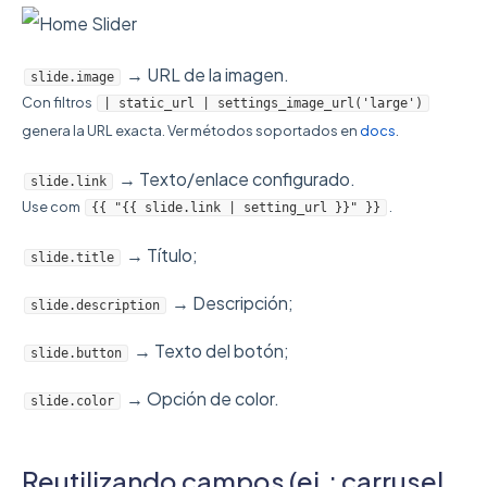
→ URL de la imagen.
slide.image
Con filtros
| static_url | settings_image_url('large')
genera la URL exacta. Ver métodos soportados en
docs
.
→ Texto/enlace configurado.
slide.link
Use com
.
{{ "{{ slide.link | setting_url }}" }}
→ Título;
slide.title
→ Descripción;
slide.description
→ Texto del botón;
slide.button
→ Opción de color.
slide.color
Reutilizando campos (ej.: carrusel