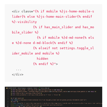
<
div 
class
=
"{% if mobile %}js-home-mobile-s
lider{% else %}js-home-main-slider{% endif 
%}-visibility 

           {% if has_main_slider and has_mo
bile_slider %}

             {% if mobile %}d-md-none{% els
e %}d-none d-md-block{% endif %}

           {% elseif not settings.toggle_sl
ider_mobile and mobile %}

             hidden

           {% endif %}"
>
<
/div
>