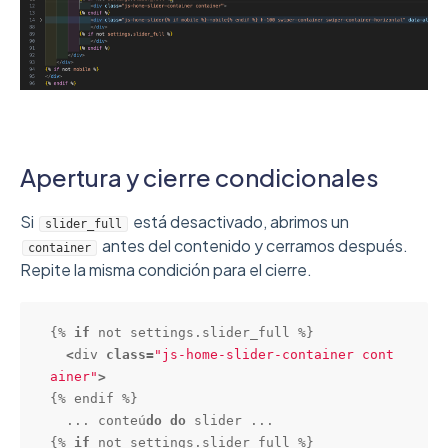
Apertura y cierre condicionales
Si
está desactivado, abrimos un
slider_full
antes del contenido y cerramos después.
container
Repite la misma condición para el cierre.
{% 
if
 not settings.slider_full %}

<
div 
class
=
"js-home-slider-container cont
ainer"
>
{% endif %}

  ... conteú
do
do
 slider ...

{% 
if
 not settings.slider_full %}
