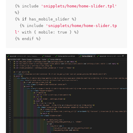
{% include 
'snipplets/home/home-slider.tpl'
%}

{% 
if
 has_mobile_slider %}

  {% include 
'snipplets/home/home-slider.tp
l'
 with { mobile: 
true
 } %}

{% endif %}