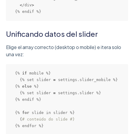
<
/div
>
{% endif %}
Unificando datos del slider
Elige el array correcto (desktop o mobile) e itera solo
una vez:
{% 
if
 mobile %}

  {% set slider 
=
 settings.slider_mobile %}

{% 
else
 %}

  {% set slider 
=
 settings.slider %}

{% endif %}

{% 
for
 slide in slider %}

  {
# conteúdo do slide #}
{% endfor %}