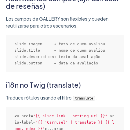
de reseñas)
Los campos de GALLERY son flexibles y pueden
reutilizarse para otros escenarios:
slide.imagem     → foto de quem avaliou

slide.title      → nome de quem avaliou

slide.description→ texto da avaliação

slide.button     → data da avaliação
i18n no Twig (translate)
Traduce rótulos usando el filtro
:
translate
<
a href
=
"{{ slide.link | setting_url }}"
 ar
ia
-
label
=
"{{ 'Carrusel' | translate }} {{ l
oop.index }}"
>
...
<
/a
>