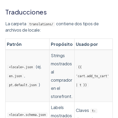
Traducciones
La carpeta
contiene dos tipos de
translations/
archivos de locale:
Patrón
Propósito
Usado por
Strings
mostrados
(ej.
<locale>.json
{{
al
,
en.json
'cart.add_to_cart'
comprador
)
pt.default.json
| t }}
en el
storefront.
Labels
Claves
t:
mostrados
<locale>.schema.json