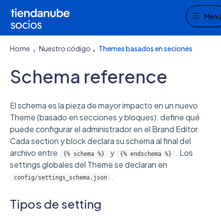
M
Men
Home
Nuestro código
Themes basados en seciones
Schema reference
El schema es la pieza de mayor impacto en un nuevo
Theme (basado en secciones y bloques): define qué
puede configurar el administrador en el Brand Editor.
Cada section y block declara su schema al final del
archivo entre
y
. Los
{% schema %}
{% endschema %}
settings globales del Theme se declaran en
.
config/settings_schema.json
Tipos de setting