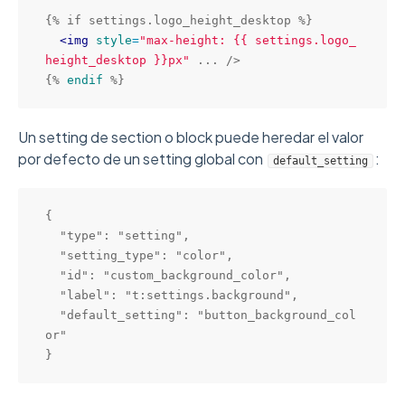
{% if settings.logo_height_desktop %}

<
img
style
=
"
max-height: {{ settings.logo_
height_desktop }}px
"
 ... 
/>
{% 
endif
Un setting de section o block puede heredar el valor
por defecto de un setting global con
:
default_setting
{

  "type": "setting",

  "setting_type": "color",

  "id": "custom_background_color",

  "label": "t:settings.background",

  "default_setting": "button_background_col
or"
