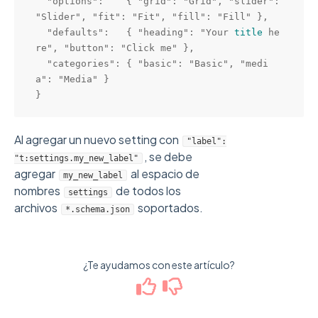
  "options":    { "grid": "Grid", "slider": 
"Slider", "fit": "Fit", "fill": "Fill" },

  "defaults":   { "heading": "Your 
title
 he
re", "button": "Click me" },

  "categories": { "basic": "Basic", "medi
a": "Media" }

Al agregar un nuevo setting con
"label":
, se debe
"t:settings.my_new_label"
agregar
al espacio de
my_new_label
nombres
de todos los
settings
archivos
soportados.
*.schema.json
¿Te ayudamos con este artículo?