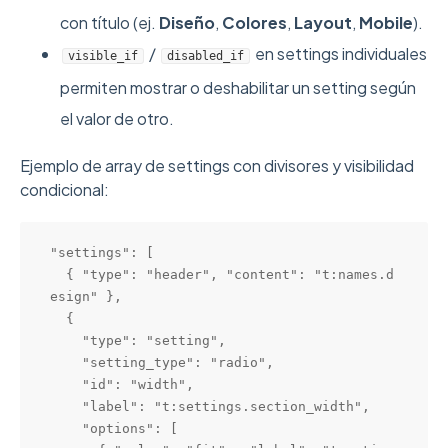
con título (ej.
Diseño
,
Colores
,
Layout
,
Mobile
).
/
en settings individuales
visible_if
disabled_if
permiten mostrar o deshabilitar un setting según
el valor de otro.
Ejemplo de array de settings con divisores y visibilidad
condicional:
"settings": [

  { "type": "header", "content": "t:names.d
esign" },

  {

    "type": "setting",

    "setting_type": "radio",

    "id": "width",

    "label": "t:settings.section_width",

    "options": [
