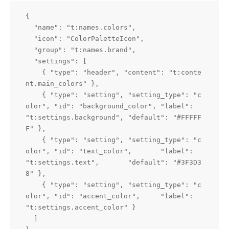
{

  "name": "t:names.colors",

  "icon": "ColorPaletteIcon",

  "group": "t:names.brand",

  "settings": [

    { "type": "header", "content": "t:conte
nt.main_colors" },

    { "type": "setting", "setting_type": "c
olor", "id": "background_color", "label": 
"t:settings.background", "default": "#FFFFF
F" },

    { "type": "setting", "setting_type": "c
olor", "id": "text_color",       "label": 
"t:settings.text",       "default": "#3F3D3
8" },

    { "type": "setting", "setting_type": "c
olor", "id": "accent_color",     "label": 
"t:settings.accent_color" }

  ]
