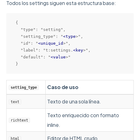
Todos los settings siguen esta estructura base:
{

  "type": "setting",

  "setting_type": "
<
type
>
",

  "id": "
<
unique_id
>
",

  "label": "t:settings.
<
key
>
",

  "default": "
<
value
>
"

}
Caso de uso
setting_type
Texto de una sola línea.
text
Texto enriquecido con formato
richtext
inline.
Editor de HTML crudo.
html