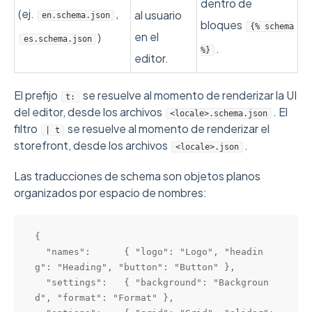
dentro de
(ej.
,
al usuario
en.schema.json
bloques
{% schema
en el
)
es.schema.json
.
%}
editor.
El prefijo
se resuelve al momento de renderizar la UI
t:
del editor, desde los archivos
. El
<locale>.schema.json
filtro
se resuelve al momento de renderizar el
| t
storefront, desde los archivos
.
<locale>.json
Las traducciones de schema son objetos planos
organizados por espacio de nombres:
{

  "names":      { "logo": "Logo", "headin
g": "Heading", "button": "Button" },

  "settings":   { "background": "Backgroun
d", "format": "Format" },
