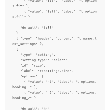
      { "value": "fit",  "label": "t:option
s.fit" },

      { "value": "fill", "label": "t:option
s.fill" }

    ],

    "default": "fill"

  },

  { "type": "header", "content": "t:names.t
ext_settings" },

  {

    "type": "setting",

    "setting_type": "select",

    "id": "size",

    "label": "t:settings.size",

    "options": [

      { "value": "h1", "label": "t:options.
heading_1" },

      { "value": "h2", "label": "t:options.
heading_2" }

    ],

    "default": "h4"
