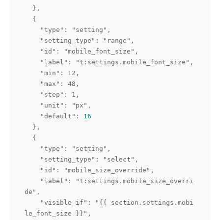
  },

  {

    "type": "setting",

    "setting_type": "range",

    "id": "mobile_font_size",

    "label": "t:settings.mobile_font_size",

    "min": 12,

    "max": 48,

    "step": 1,

    "unit": "px",

    "default": 
16
  },

  {

    "type": "setting",

    "setting_type": "select",

    "id": "mobile_size_override",

    "label": "t:settings.mobile_size_overri
de",

    "visible_if": "{{ section.settings.mobi
le_font_size }}",
