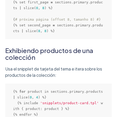
{% set first_page 
=
 sections.primary.produc
ts 
|
slice
(
0
, 
8
) %}

{
# próxima página (offset 8, tamanho 8) #}
{% set second_page 
=
 sections.primary.produ
cts 
|
slice
(
8
, 
8
) %}
Exhibiendo productos de una
colección
Usa el snipplet de tarjeta del tema e itera sobre los
productos de la colección:
{% 
for
 product in sections.primary.products 
|
slice
(
0
, 
4
) %}

  {% include 
'snipplets/product-card.tpl'
 w
ith { product: product } %}

{% endfor %}