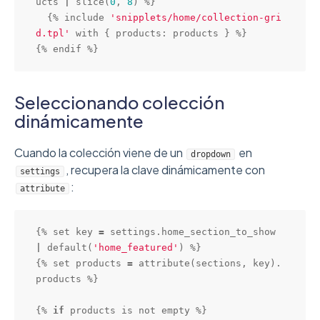
ucts 
|
slice
(
0
, 
8
) %}

  {% include 
'snipplets/home/collection-gri
d.tpl'
 with { products: products } %}

{% endif %}
Seleccionando colección
dinámicamente
Cuando la colección viene de un
en
dropdown
, recupera la clave dinámicamente con
settings
:
attribute
{% set key 
=
 settings.home_section_to_show 
|
default
(
'home_featured'
) %}

{% set products 
=
attribute
(sections, key).
products %}

{% 
if
 products is not empty %}
