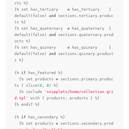
cts %}

{% set has_tertiary    
=
 has_tertiary    
|
default
(
false
) 
and
 sections.tertiary.produc
ts %}

{% set has_quaternary  
=
 has_quaternary  
|
default
(
false
) 
and
 sections.quaternary.prod
ucts %}

{% set has_quinary     
=
 has_quinary     
|
default
(
false
) 
and
 sections.quinary.product
s %}

{% 
if
 has_featured %}

  {% set products 
=
 sections.primary.produc
ts 
|
slice
(
0
, 
8
) %}

  {% include 
'snipplets/home/collection-gri
d.tpl'
 with { products: products } %}

{% endif %}

{% 
if
 has_secondary %}

  {% set products 
=
 sections.secondary.prod