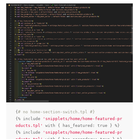
{
# no home-section-switch.tpl #}
{% include 
'snipplets/home/home-featured-pr
oducts.tpl'
 with { has_featured: 
true
 } %}

{% include 
'snipplets/home/home-featured-pr