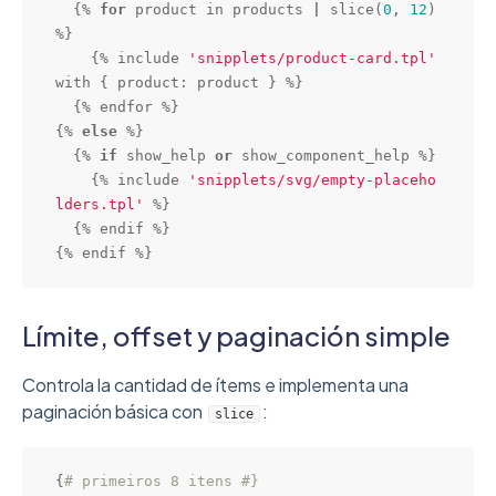
  {% 
for
 product in products 
|
slice
(
0
, 
12
) 
%}

    {% include 
'snipplets/product-card.tpl'
with { product: product } %}

  {% endfor %}

{% 
else
 %}

  {% 
if
 show_help 
or
 show_component_help %}

    {% include 
'snipplets/svg/empty-placeho
lders.tpl'
 %}

  {% endif %}

{% endif %}
Límite, offset y paginación simple
Controla la cantidad de ítems e implementa una
paginación básica con
:
slice
{
# primeiros 8 itens #}