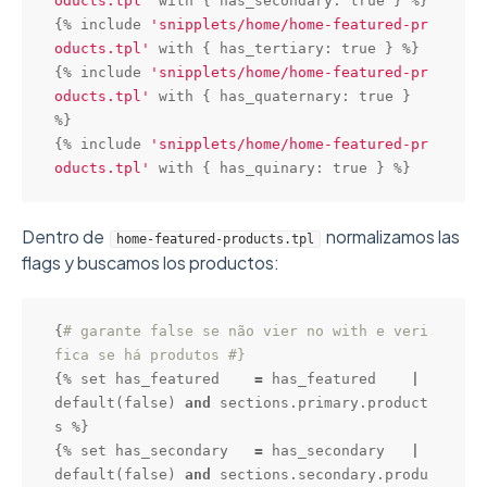
oducts.tpl'
 with { has_secondary: 
true
 } %}

{% include 
'snipplets/home/home-featured-pr
oducts.tpl'
 with { has_tertiary: 
true
 } %}

{% include 
'snipplets/home/home-featured-pr
oducts.tpl'
 with { has_quaternary: 
true
 } 
%}

{% include 
'snipplets/home/home-featured-pr
oducts.tpl'
 with { has_quinary: 
true
 } %}
Dentro de
normalizamos las
home-featured-products.tpl
flags y buscamos los productos:
{
# garante false se não vier no with e veri
fica se há produtos #}
{% set has_featured    
=
 has_featured    
|
default
(
false
) 
and
 sections.primary.product
s %}

{% set has_secondary   
=
 has_secondary   
|
default
(
false
) 
and
 sections.secondary.produ