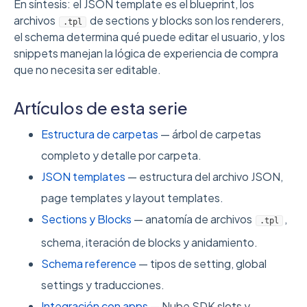
En síntesis: el JSON template es el blueprint, los
archivos
de sections y blocks son los renderers,
.tpl
el schema determina qué puede editar el usuario, y los
snippets manejan la lógica de experiencia de compra
que no necesita ser editable.
Artículos de esta serie
Estructura de carpetas
— árbol de carpetas
completo y detalle por carpeta.
JSON templates
— estructura del archivo JSON,
page templates y layout templates.
Sections y Blocks
— anatomía de archivos
,
.tpl
schema, iteración de blocks y anidamiento.
Schema reference
— tipos de setting, global
settings y traducciones.
Integración con apps
— Nube SDK slots y