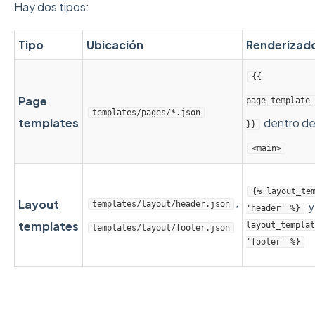
Hay dos tipos:
Tipo
Ubicación
Renderizad
{{
Page
page_template_
templates/pages/*.json
templates
dentro d
}}
<main>
{% layout_te
,
Layout
templates/layout/header.json
'header' %}
templates
layout_templat
templates/layout/footer.json
'footer' %}