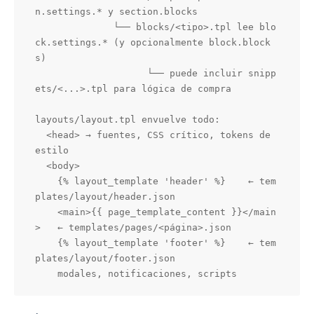
n.settings.* y section.blocks

              └── blocks/<tipo>.tpl lee blo
ck.settings.* (y opcionalmente block.block
s)

                    └── puede incluir snipp
ets/<...>.tpl para lógica de compra

layouts/layout.tpl envuelve todo:

  <head> → fuentes, CSS crítico, tokens de 
estilo

  <body>

    {% layout_template 'header' %}    ← tem
plates/layout/header.json

    <main>{{ page_template_content }}</main
>   ← templates/pages/<página>.json

    {% layout_template 'footer' %}    ← tem
plates/layout/footer.json
