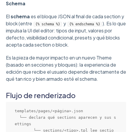
Schema
El
schema
es el bloque JSON al final de cada section y
block (entre
y
). Es lo que
{% schema %}
{% endschema %}
impulsa la UI del editor: tipos de input, valores por
defecto, visibilidad condicional, presets y qué blocks
acepta cada section o block.
Es la pieza de mayor impacto en un nuevo Theme
(basado en secciones y bloques): la experiencia de
edición que recibe el usuario depende directamente de
qué tan rico y bien armado esté el schema.
Flujo de renderizado
templates/pages/<página>.json

  └── declara qué sections aparecen y sus s
ettings

        └── sections/<tipo>.tpl lee sectio