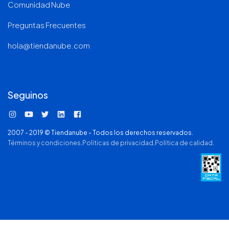
Comunidad Nube
Preguntas Frecuentes
hola@tiendanube.com
Seguinos
tiendanube
tiendanube
@TiendaNube
company/tienda-nube
TiendaNube
2007 - 2019 © Tiendanube - Todos los derechos reservados.
Términos y condiciones
.
Políticas de privacidad
.
Política de calidad
.