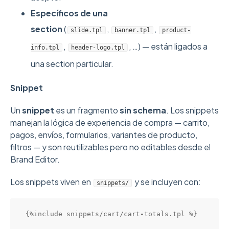
Específicos de una
section
(
,
,
slide.tpl
banner.tpl
product-
,
, …) — están ligados a
info.tpl
header-logo.tpl
una section particular.
Snippet
Un
snippet
es un fragmento
sin schema
. Los snippets
manejan la lógica de experiencia de compra — carrito,
pagos, envíos, formularios, variantes de producto,
filtros — y son reutilizables pero no editables desde el
Brand Editor.
Los snippets viven en
y se incluyen con:
snippets/
{%include snippets/cart/cart
-
totals.tpl %}