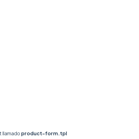
et llamado
product-form.tpl