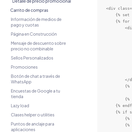
Detalle de precio promocional
<div class=
Carrito de compras
    {% set 
Información de medios de
    {% for 
pago y cuotas
        <di
Página en Construcción
           
           
Mensaje de descuento sobre
           
precio no combinable
           
Sellos Personalizados
           
Promociones
           
           
Botón de chat a través de
        </d
WhatsApp
        {% 
Encuestas de Google a tu
           
tienda
        {% 
Lazy load
    {% endf
    {% if s
Clases helper o utilities
        {% 
Puntos de anclaje para
        {% 
aplicaciones