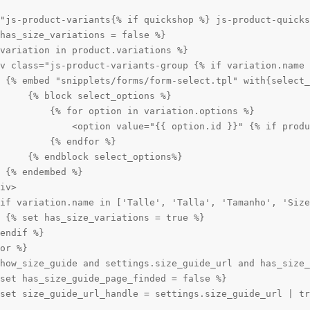
"js-product-variants{% if quickshop %} js-product-quicks
has_size_variations = false %}

variation in product.variations %}

v class="js-product-variants-group {% if variation.name 
 {% embed "snipplets/forms/form-select.tpl" with{select_
     {% block select_options %}

         {% for option in variation.options %}

             <option value="{{ option.id }}" {% if produ
         {% endfor %}

     {% endblock select_options%}

 {% endembed %}

iv>

if variation.name in ['Talle', 'Talla', 'Tamanho', 'Size
 {% set has_size_variations = true %}

endif %}

or %}

how_size_guide and settings.size_guide_url and has_size_
set has_size_guide_page_finded = false %}

set size_guide_url_handle = settings.size_guide_url | tr