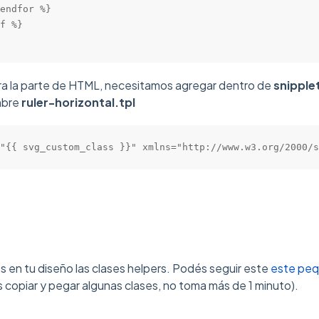
endfor %}

f %}

ara la parte de HTML, necesitamos agregar dentro de
snipple
ombre
ruler-horizontal.tpl
"{{ svg_custom_class }}" xmlns="http://www.w3.org/2000/s
 en tu diseño las clases helpers. Podés seguir este
este peq
 copiar y pegar algunas clases, no toma más de 1 minuto).