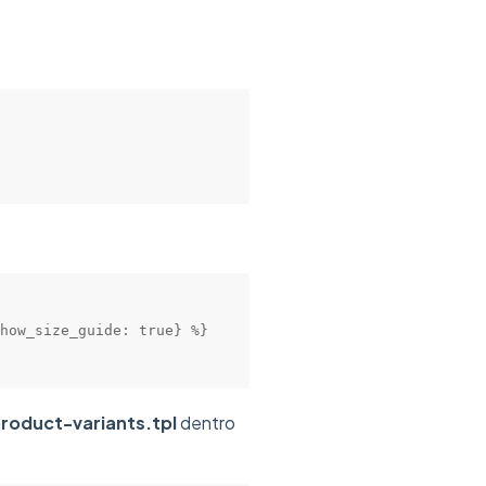
how_size_guide: true} %}

roduct-variants.tpl
dentro