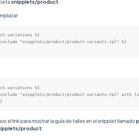
rpeta
snipplets/product
:
mplazar:
ct.variations %}

include "snipplets/product/product-variants.tpl" %}

ct.variations %}

include "snipplets/product/product-variants.tpl" with {s
}
 el link para mostrar la guía de talles en el snipplet llamado
p
ipplets/product
: