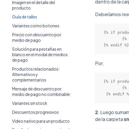
dentro de la ca
Imagen en el detalle del
producto
Deberíamos ree
Guía de talles
Variantes como botones
{% if produ
Precio con descuento por
        {% 
medio de pago
{% endif %}
Solución para pestañas en
blanco en el modal de medios
de pago
Por:
Productos relacionados:
Alternativos y
complementarios
{% if produ
        {% 
Mensaje de descuento por
medio de pago no combinable
 {% endif %
Variantes sin stock
2
. Luego sumamos
Descuentos progresivos
de la carpeta
sn
Video nativo para un producto