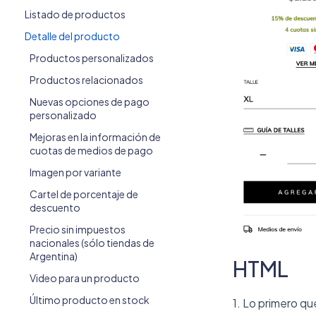
Listado de productos
Detalle del producto
Productos personalizados
Productos relacionados
Nuevas opciones de pago
personalizado
Mejoras en la información de
cuotas de medios de pago
Imagen por variante
Cartel de porcentaje de
descuento
Precio sin impuestos
nacionales (sólo tiendas de
Argentina)
HTML
Video para un producto
Último producto en stock
1. Lo primero qu