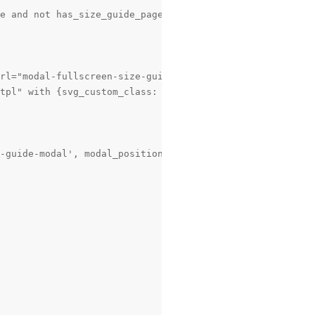
e and not has_size_guide_page_finded %}

rl="modal-fullscreen-size-guide" class="js-modal-open js
tpl" with {svg_custom_class: "icon-inline icon-lg svg-ic
-guide-modal', modal_position: 'bottom', modal_transitio