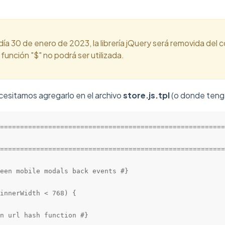
l día 30 de enero de 2023, la librería jQuery será removida del
a función "$" no podrá ser utilizada.
ecesitamos agregarlo en el archivo
store.js.tpl
(o donde tenga
========================================================
========================================================
een mobile modals back events #}

innerWidth < 768) {

n url hash function #}
