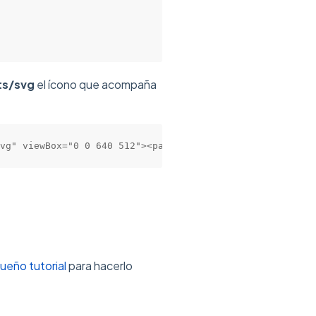
ts/svg
el ícono que acompaña
vg" viewBox="0 0 640 512"><path d="M608 128H32c-17.67 0-
ueño tutorial
para hacerlo