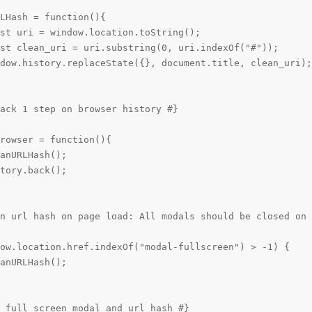
LHash = function(){

st uri = window.location.toString();

st clean_uri = uri.substring(0, uri.indexOf("#"));

dow.history.replaceState({}, document.title, clean_uri);

ack 1 step on browser history #}

rowser = function(){

anURLHash();

tory.back();

n url hash on page load: All modals should be closed on 
ow.location.href.indexOf("modal-fullscreen") > -1) {

anURLHash();

 full screen modal and url hash #}
