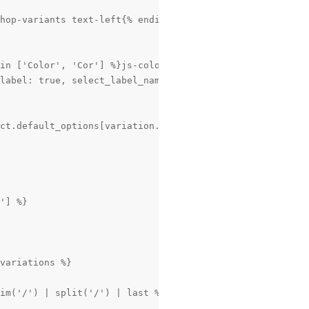
hop-variants text-left{% endif %} form-row">

in ['Color', 'Cor'] %}js-color-variants-container{% endi
label: true, select_label_name: '' ~ variation.name ~ ''
ct.default_options[variation.id] == option.id %}selected
'] %}

variations %}

im('/') | split('/') | last %}
