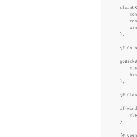
    cleanUR
        con
        con
        win
    };

    {# Go b
    goBackB
        cle
        his
    };

    {# Clea
    if(wind
        cle
    }

    {# Open