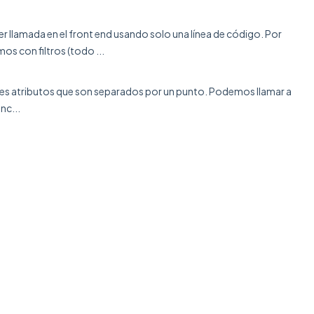
llamada en el front end usando solo una línea de código. Por
s con filtros (todo ...
ntes atributos que son separados por un punto. Podemos llamar a
nc...