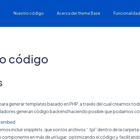
Nuestro código
Acerca del theme Base
Funcionalidad
o código
s
para generar templates basado en PHP, a través del cual creamos todo
ladores generan código backend haciendo posible que podamos cons
 y embed
s incluir snipplets, que son los archivos “.tpl” dentro de la carpet
o componente en más de un lugar, optimizando el código y facilitando