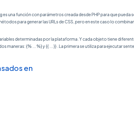
 es una función con parámetros creada desde PHP para que pueda ser 
todos para generar las URLs de CSS, pero en este caso lo combinamo
ariables determinadas por la plataforma. Y cada objeto tiene difere
s maneras: {% ... %} y {{ ... }} . La primera se utiliza para ejecutar sente
sados en