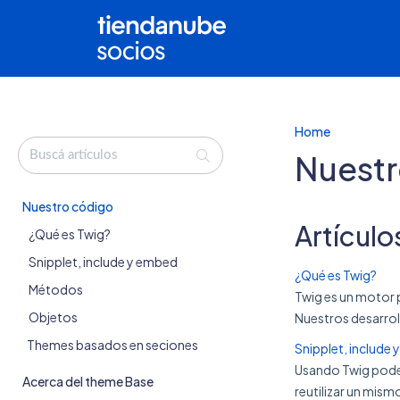
Home
Nuestr
Nuestro código
Artículo
¿Qué es Twig?
Snipplet, include y embed
¿Qué es Twig?
Métodos
Twig es un motor 
Objetos
Nuestros desarrol
Themes basados en seciones
Snipplet, include
Usando Twig podemo
Acerca del theme Base
reutilizar un mism