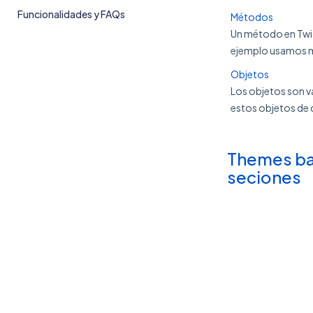
Funcionalidades y FAQs
Métodos
Un método en Twig
ejemplo usamos mé
Objetos
Los objetos son v
estos objetos de do
Themes ba
seciones