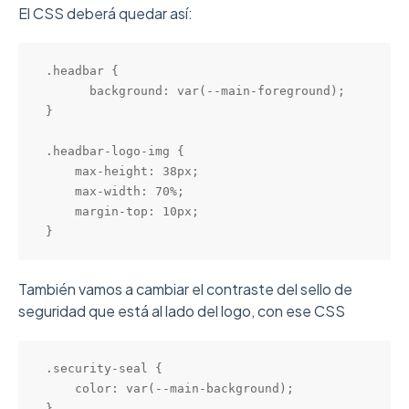
El CSS deberá quedar así:
.headbar {

      background: var(--main-foreground);

}

.headbar-logo-img {

    max-height: 38px;

    max-width: 70%;

    margin-top: 10px;

}
También vamos a cambiar el contraste del sello de
seguridad que está al lado del logo, con ese CSS
.security-seal {

    color: var(--main-background);

}