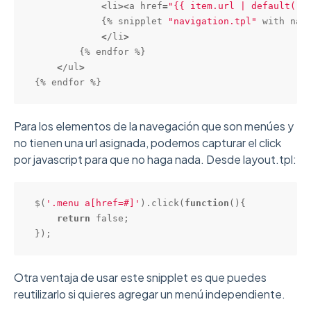
<
li
>
<
a href
=
"{{ item.url | default('#
            {% snipplet 
"navigation.tpl"
 with nav
<
/li
>
        {% endfor %}

<
/ul
>
{% endfor %}
Para los elementos de la navegación que son menúes y
no tienen una url asignada, podemos capturar el click
por javascript para que no haga nada. Desde layout.tpl:
$(
'.menu a[href=#]'
).
click
(
function
(){

return
false
;

});
Otra ventaja de usar este snipplet es que puedes
reutilizarlo si quieres agregar un menú independiente.