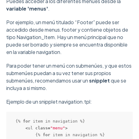
Puedes acceder a los diferentes menúes desde la
variable 'menus'
.
Por ejemplo, un menú titulado “Footer” puede ser
accedido desde menus.footer y contiene objetos de
tipo Navigation_Item. Hay un menú principal que no
puede ser borrado y siempre se encuentra disponible
en la variable navigation.
Para poder tener un menú con submenúes, y que estos
submenúes puedan a su vez tener sus propios
submenúes, recomendamos usar un
snipplet
que se
incluya a si mismo.
Ejemplo de un snipplet navigation.tpl:
{% 
for
 item in navigation %}

<
ul 
class
=
"menu"
>
        {% 
for
 item in navigation %}
