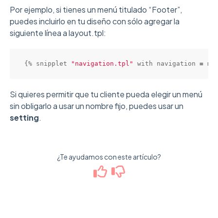
Por ejemplo, si tienes un menú titulado “Footer”,
puedes incluirlo en tu diseño con sólo agregar la
siguiente línea a layout.tpl:
{% snipplet 
"navigation.tpl"
 with navigation 
=
 me
Si quieres permitir que tu cliente pueda elegir un menú
sin obligarlo a usar un nombre fijo, puedes usar un
setting
.
¿Te ayudamos con este artículo?