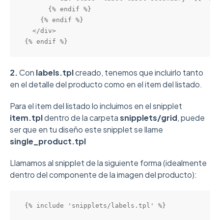
      {% endif %}

    {% endif %}

  </div>

{% endif %}
2.
Con
labels.tpl
creado, tenemos que incluirlo tanto
en el detalle del producto como en el item del listado.
Para el item del listado lo incluimos en el snipplet
item.tpl
dentro de la carpeta
snipplets/grid
, puede
ser que en tu diseño este snipplet se llame
single_product.tpl
Llamamos al snipplet de la siguiente forma (idealmente
dentro del componente de la imagen del producto):
{% include 'snipplets/labels.tpl' %}