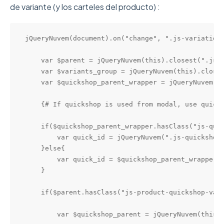
de variante (y los carteles del producto) :
jQueryNuvem(document).on("change", ".js-variation-
    var $parent = jQueryNuvem(this).closest(".js-p
    var $variants_group = jQueryNuvem(this).closes
    var $quickshop_parent_wrapper = jQueryNuvem(th
    {# If quickshop is used from modal, use quicks
    if($quickshop_parent_wrapper.hasClass("js-quic
        var quick_id = jQueryNuvem(".js-quickshop-
    }else{

        var quick_id = $quickshop_parent_wrapper.d
    }

    if($parent.hasClass("js-product-quickshop-vari
        var $quickshop_parent = jQueryNuvem(this).