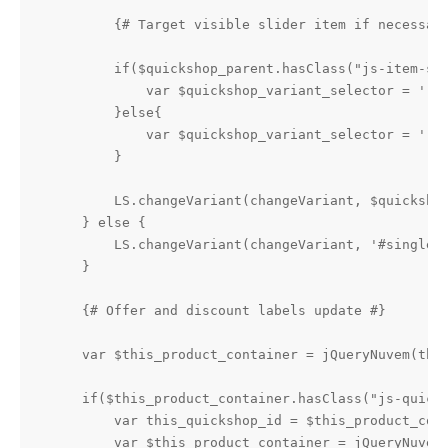
        {# Target visible slider item if necessary
        if($quickshop_parent.hasClass("js-item-sli
            var $quickshop_variant_selector = '.js
        }else{

            var $quickshop_variant_selector = '.js
        }

        LS.changeVariant(changeVariant, $quickshop
    } else {

        LS.changeVariant(changeVariant, '#single-p
    }

    {# Offer and discount labels update #}

    var $this_product_container = jQueryNuvem(this
    if($this_product_container.hasClass("js-quicks
        var this_quickshop_id = $this_product_cont
        var $this_product_container = jQueryNuvem(