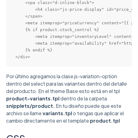
    <spa class="d-inline-block">

        <h4 class="js-price-display" id="price_di
    </span>

    <meta itemprop="priceCurrency" content="{{ pro
    {% if product.stock_control %}

        <meta itemprop="inventoryLevel" content="{
        <meta itemprop="availability" href="http:/
    {% endif %}

</div>
Por último agregamos la clase js-variation-option
dentro del select para las variantes dentro del detalle
del producto. En el theme Base esto está en el tpl
product-variants.tpl
dentro de la carpeta
snipplets/product.
En tu diseño puede que este
archivo se llame
variants.tpl
o tengas que aplicar el
cambio directamente en el template
product.tpl