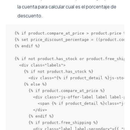
la cuenta para calcular cual es el porcentaje de
descuento.
{% if product.compare_at_price > product.price %}

{% set price_discount_percentage = ((product.compa
{% endif %}

{% if not product.has_stock or product.free_shippi
  <div class="labels">

    {% if not product.has_stock %}

      <div class="{% if product_detail %}js-stock-
    {% else %}

      {% if product.compare_at_price %}

        <div class="js-offer-label label label-pri
          <span {% if product_detail %}class="js-o
        </div>

      {% endif %}

      {% if product.free_shipping %}

        <div class="label label-secondary">{{ "Env