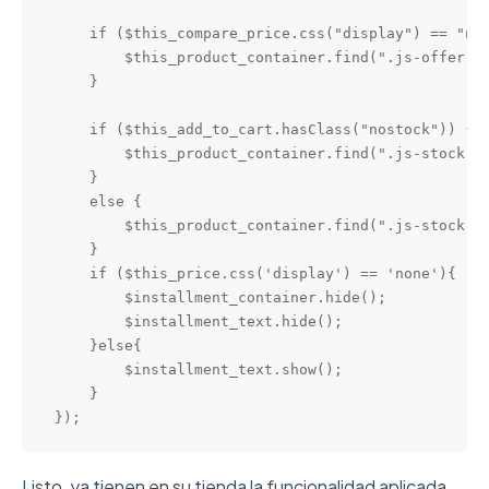
    if ($this_compare_price.css("display") == "non
        $this_product_container.find(".js-offer-la
    }

    if ($this_add_to_cart.hasClass("nostock")) {

        $this_product_container.find(".js-stock-la
    }

    else {

        $this_product_container.find(".js-stock-la
    }

    if ($this_price.css('display') == 'none'){

        $installment_container.hide();

        $installment_text.hide();

    }else{

        $installment_text.show();

    }

});
Listo, ya tienen en su tienda la funcionalidad aplicada