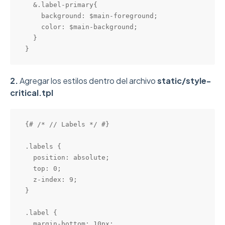
  &.label-primary{

    background: $main-foreground;

    color: $main-background;

  }

}
2.
Agregar los estilos dentro del archivo
static/style-
critical.tpl
{# /* // Labels */ #}

.labels {

  position: absolute;

  top: 0;

  z-index: 9;

}

.label {

  margin-bottom: 10px;
