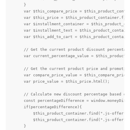
    }

    var $this_compare_price = $this_product_contai
    var $this_price = $this_product_container.find
    var $installment_container = $this_product_con
    var $installment_text = $this_product_containe
    var $this_add_to_cart = $this_product_containe
    // Get the current product discount percentage
    var current_percentage_value = $this_product_c
    // Get the current product price and promotion
    var compare_price_value = $this_compare_price.
    var price_value = $this_price.html();

    // Calculate new discount percentage based on 
    const percentageDifference = window.moneyDiffe
    if(percentageDifference){

        $this_product_container.find(".js-offer-pe
        $this_product_container.find(".js-offer-la
    }
