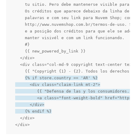
    tu sitio. Pero debe mantenerse visible para lo
    Os créditos que aparece debaixo da linha de có
    palavras e com seu link para Nuvem Shop; como 
    http://www.nuvemshop.com.br/termos-de-uso. Se 
    e a posição dos créditos para que ele se adque
    manter visivél e com um link funcionando.

    #}

    {{ new_powered_by_link }}

  </div>

  <div class="col-md-9 copyright text-center text-
    {{ "Copyright {1} - {2}. Todos los derechos re
{% if store.country == 'AR' %}

      <div class="claim-link mt-2">

         {{ "Defensa de las y los consumidores. Pa
         <a class="font-weight-bold" href="https:/
      </div>

    {% endif %}
  </div>

</div>