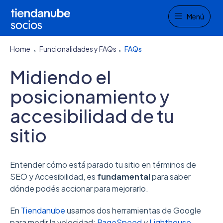
Menu
Menú
Home
Funcionalidades y FAQs
FAQs
Midiendo el
posicionamiento y
accesibilidad de tu
sitio
Entender cómo está parado tu sitio en términos de
SEO y Accesibilidad, es
fundamental
para saber
dónde podés accionar para mejorarlo.
En
Tiendanube
usamos dos herramientas de Google
para medir la velocidad:
PageSpeed
y
Lighthouse
.