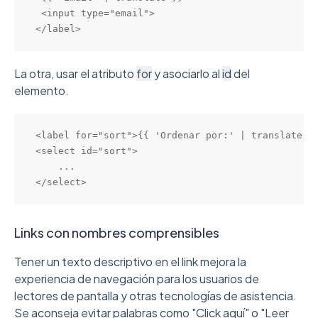
 <input type="email">

</label>
La otra, usar el atributo
for
y asociarlo al
id
del
elemento.
<label for="sort">{{ 'Ordenar por:' | translate }}
<select id="sort">

    ...

</select>
Links con nombres comprensibles
Tener un texto descriptivo en el link mejora la
experiencia de navegación para los usuarios de
lectores de pantalla y otras tecnologías de asistencia.
Se aconseja evitar palabras como "Click aquí" o "Leer