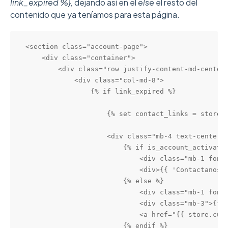
link_expired %},
dejando así en el
else
el resto del
contenido que ya teníamos para esta página.
<section class="account-page">

    <div class="container">

        <div class="row justify-content-md-center"
            <div class="col-md-8">

                {% if link_expired %}

                    {% set contact_links = store.w
                    <div class="mb-4 text-center">
                        {% if is_account_activatio
                            <div class="mb-1 font-
                            <div>{{ 'Contactanos p
                        {% else %}

                            <div class="mb-1 font-
                            <div class="mb-3">{{ '
                            <a href="{{ store.cust
                        {% endif %}
