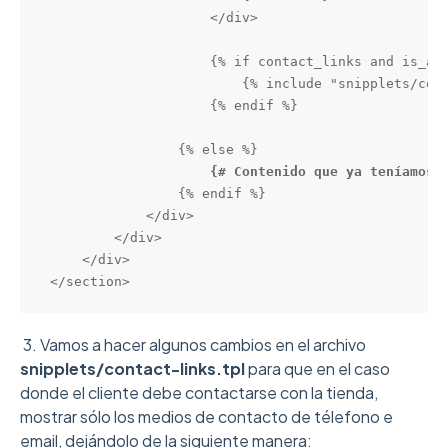
                    </div>

                    {% if contact_links and is_acc
                        {% include "snipplets/cont
                    {% endif %}

                {% else %}

{# Contenido que ya teníamos 
                {% endif %}

            </div>

        </div>

    </div>

</section>
3. Vamos a hacer algunos cambios en el archivo
snipplets/contact-links.tpl
para que en el caso
donde el cliente debe contactarse con la tienda,
mostrar sólo los medios de contacto de télefono e
email, dejándolo de la siguiente manera: