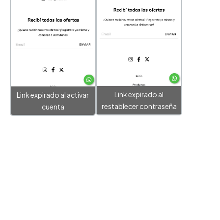
Link expirado al
Link expirado al activar
restablecer contraseña
cuenta