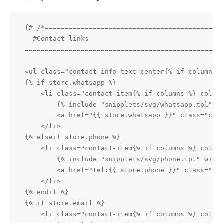
{# /*=============================================
  #Contact links

==================================================
<ul class="contact-info text-center{% if columns %
{% if store.whatsapp %}

    <li class="contact-item{% if columns %} col-6 
        {% include "snipplets/svg/whatsapp.tpl" wi
        <a href="{{ store.whatsapp }}" class="con
    </li>

{% elseif store.phone %}

    <li class="contact-item{% if columns %} col-6 
        {% include "snipplets/svg/phone.tpl" with 
        <a href="tel:{{ store.phone }}" class="con
    </li>

{% endif %}

{% if store.email %}

    <li class="contact-item{% if columns %} col-6 