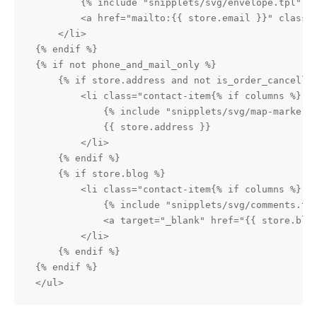
        {% include "snipplets/svg/envelope.tpl" wi
        <a href="mailto:{{ store.email }}" class="
    </li>

{% endif %}

{% if not phone_and_mail_only %}

    {% if store.address and not is_order_cancellat
        <li class="contact-item{% if columns %} co
            {% include "snipplets/svg/map-marker-a
            {{ store.address }}

        </li>

    {% endif %}

    {% if store.blog %}

        <li class="contact-item{% if columns %} co
            {% include "snipplets/svg/comments.tpl
            <a target="_blank" href="{{ store.blog
        </li>

    {% endif %}

{% endif %}

</ul>