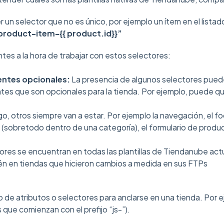
 un selector que no es único, por ejemplo un ítem en el listad
roduct-item-{{ product.id}}”
tes a la hora de trabajar con estos selectores:
tes opcionales:
La presencia de algunos selectores pued
s que son opcionales para la tienda. Por ejemplo, puede que
o, otros siempre van a estar. Por ejemplo la navegación, el foo
(sobretodo dentro de una categoría), el formulario de product
ores se encuentran en todas las plantillas de Tiendanube act
én en tiendas que hicieron cambios a medida en sus FTPs
o de atributos o selectores para anclarse en una tienda. Por e
s que comienzan con el prefijo “js-”).