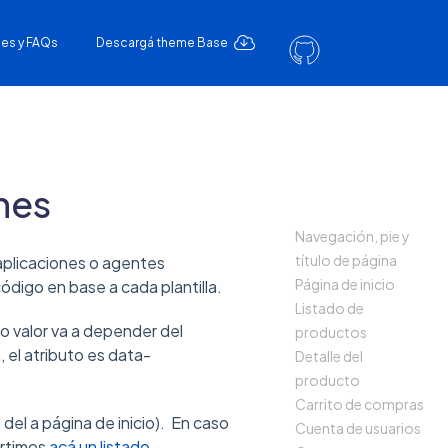
es y FAQs
Descargá theme Base
nes
Navegación, pie y
título de página
aplicaciones o agentes
Página de inicio
ódigo en base a cada plantilla.
Listado de
yo valor va a depender del
productos
, el atributo es data-
Detalle del
producto
Carrito de compras
del a página de inicio). En caso
Cuenta de usuarios
artimos
acá un listado
.