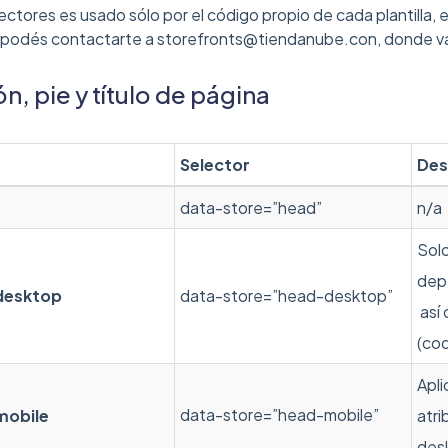
ectores es usado sólo por el código propio de cada plantilla, 
 podés contactarte a storefronts@tiendanube.con, donde va
, pie y título de página
Selector
Des
data-store=”head”
n/a
Solo
dep
desktop
data-store=”head-desktop”
así 
(co
Apli
data-store=”head-mobile”
mobile
atr
des