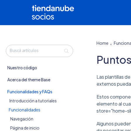
Home
Funciona
Puntos
Nuestro código
Las plantillas 
Acerca del theme Base
externos puedan 
Funcionalidades y FAQs
Estos componen
Introducción a tutoriales
elemento al cual
Funcionalidades
store="home-sli
Navegación
Algunos pueden e
Página de inicio
de necesitar en