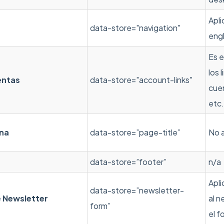
Apl
data-store="navigation"
engl
Es 
los 
entas
data-store="account-links"
cuen
etc.
ina
data-store=”page-title”
No a
data-store=”footer”
n/a
Apli
data-store=”newsletter-
e Newsletter
al n
form”
el f