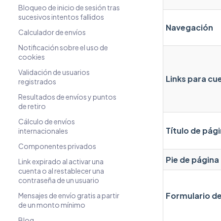
Bloqueo de inicio de sesión tras
sucesivos intentos fallidos
Navegación
Calculador de envíos
Notificación sobre el uso de
cookies
Validación de usuarios
Links para cu
registrados
Resultados de envíos y puntos
de retiro
Cálculo de envíos
Título de pág
internacionales
Componentes privados
Pie de página
Link expirado al activar una
cuenta o al restablecer una
contraseña de un usuario
Formulario d
Mensajes de envío gratis a partir
de un monto mínimo
Blog