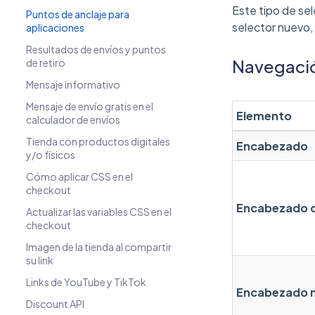
Este tipo de sel
Puntos de anclaje para
selector nuevo,
aplicaciones
Resultados de envíos y puntos
Navegación
de retiro
Mensaje informativo
Mensaje de envío gratis en el
Elemento
calculador de envíos
Tienda con productos digitales
Encabezado
y/o físicos
Cómo aplicar CSS en el
checkout
Encabezado 
Actualizar las variables CSS en el
checkout
Imagen de la tienda al compartir
su link
Links de YouTube y TikTok
Encabezado 
Discount API