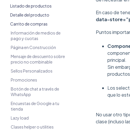
Listado de productos
En caso de tener
Detalle del producto
data-store=”p
Carrito de compras
Puntos importan
Información de medios de
pago y cuotas
Componen
Página en Construcción
componente
Mensaje de descuento sobre
principal.
precio no combinable
Sin embarg
Sellos Personalizados
productos 
Promociones
Los select
Botón de chat a través de
WhatsApp
que lo est
Encuestas de Google a tu
tienda
No usar otro tip
Lazy load
clase (incluso la
Clases helper o utilities