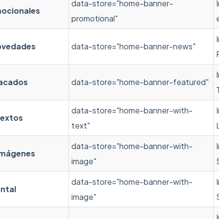
data-store="home-banner-
ocionales
promotional"
ovedades
data-store="home-banner-news"
tacados
data-store="home-banner-featured"
data-store="home-banner-with-
textos
text"
data-store="home-banner-with-
imágenes
image"
data-store="home-banner-with-
ntal
image"