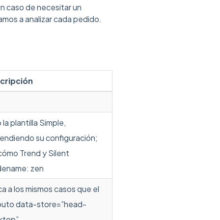
en caso de necesitar un
mos a analizar cada pedido.
cripción
 la plantilla Simple,
endiendo su configuración;
cómo Trend y Silent
dename: zen
ca a los mismos casos que el
ibuto data-store=”head-
ktop”