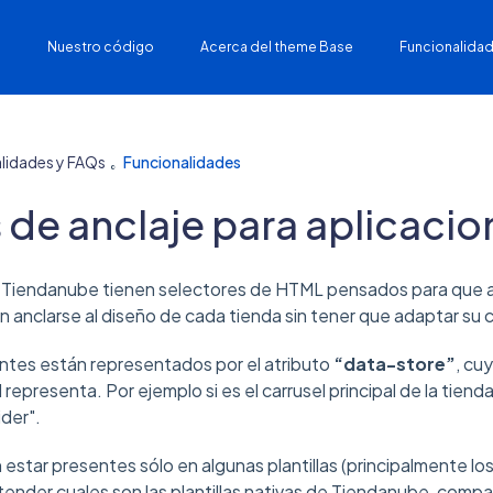
Nuestro código
Acerca del theme Base
Funcionalidad
lidades y FAQs
Funcionalidades
 de anclaje para aplicacio
de Tiendanube tienen selectores de HTML pensados para que 
anclarse al diseño de cada tienda sin tener que adaptar su c
tes están representados por el atributo
“data-store”
, cu
 representa. Por ejemplo si es el carrusel principal de la tienda
der".
star presentes sólo en algunas plantillas (principalmente los 
tender cuales son las plantillas nativas de Tiendanube, comp