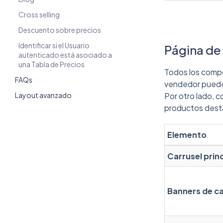
Cross selling
Descuento sobre precios
Identificar si el Usuario
Página de 
autenticado está asociado a
una Tabla de Precios
Todos los compo
FAQs
vendedor puede 
Layout avanzado
Por otro lado, co
productos destac
Elemento
Carrusel princ
Banners de c