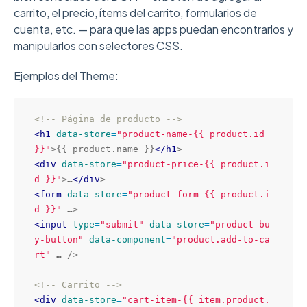
carrito, el precio, ítems del carrito, formularios de
cuenta, etc. — para que las apps puedan encontrarlos y
manipularlos con selectores CSS.
Ejemplos del Theme:
<!-- Página de producto -->
<
h1
data-store
=
"
product-name-{{ product.id 
}}
"
>
{{ product.name }}
<
/
h1
>
<
div
data-store
=
"
product-price-{{ product.i
d }}
"
>
…
<
/
div
>
<
form
data-store
=
"
product-form-{{ product.i
d }}
"
 …
>
<
input
type
=
"
submit
"
data-store
=
"
product-bu
y-button
"
data-component
=
"
product.add-to-ca
rt
"
 … 
/>
<!-- Carrito -->
<
div
data-store
=
"
cart-item-{{ item.product.