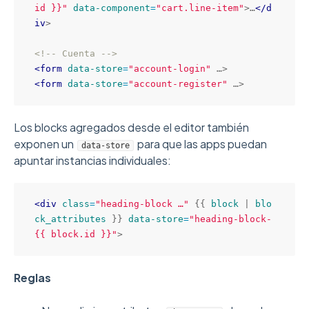
id }}
"
data-component
=
"
cart.line-item
"
>
…
<
/
d
iv
>
<!-- Cuenta -->
<
form
data-store
=
"
account-login
"
 …
>
<
form
data-store
=
"
account-register
"
 …
>
Los blocks agregados desde el editor también
exponen un
para que las apps puedan
data-store
apuntar instancias individuales:
<
div
class
=
"
heading-block …
"
 {{ 
block
 | 
blo
ck_attributes
 }} 
data-store
=
"
heading-block-
{{ block.id }}
"
>
Reglas