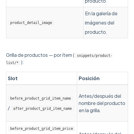
producto.
En la galería de
imágenes del
product_detail_image
producto.
Grilla de productos — por ítem (
snippets/product-
):
list/*
Slot
Posición
Antes/después del
before_product_grid_item_name
nombre del producto
/
after_product_grid_item_name
en la grilla.
before_product_grid_item_price