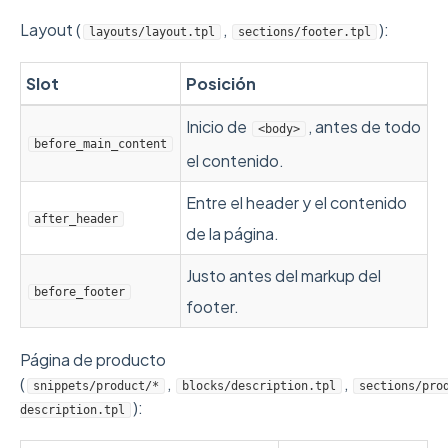
Layout (
,
):
layouts/layout.tpl
sections/footer.tpl
Slot
Posición
Inicio de
, antes de todo
<body>
before_main_content
el contenido.
Entre el header y el contenido
after_header
de la página.
Justo antes del markup del
before_footer
footer.
Página de producto
(
,
,
snippets/product/*
blocks/description.tpl
sections/pro
):
description.tpl