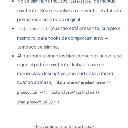
No se eliminan atributos
de markup
data-store
existente. Si se envuelve un elemento, el atributo
permanece en el nodo original.
(cuando está presente) cumple el
data-component
mismo rol para hooks de comportamiento —
tampoco se elimina.
Al introducir elementos bien conocidos nuevos, se
sigue el patrón existente: kebab-case en
minúsculas, descriptivo, con el id de la entidad
cuando aplica (ej.
data-store="product-name-{{
,
product.id }}"
data-store="cart-item-{{
).
item.product.id }}"
¿Te ayudamos con este artículo?