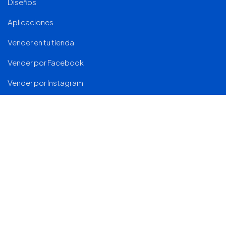
Diseños
Aplicaciones
Vender en tu tienda
Vender por Facebook
Vender por Instagram
Canales de venta
Contenido
Universidad
Blog
Ebooks
Historias de clientes
Ecosistema