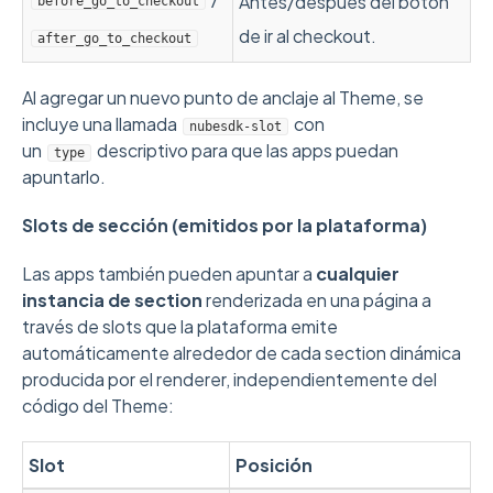
Antes/después del botón
before_go_to_checkout
de ir al checkout.
after_go_to_checkout
Al agregar un nuevo punto de anclaje al Theme, se
incluye una llamada
con
nubesdk-slot
un
descriptivo para que las apps puedan
type
apuntarlo.
Slots de sección (emitidos por la plataforma)
Las apps también pueden apuntar a
cualquier
instancia de section
renderizada en una página a
través de slots que la plataforma emite
automáticamente alrededor de cada section dinámica
producida por el renderer, independientemente del
código del Theme:
Slot
Posición