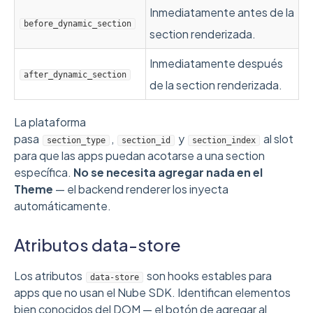
Inmediatamente antes de la
before_dynamic_section
section renderizada.
Inmediatamente después
after_dynamic_section
de la section renderizada.
La plataforma
pasa
,
y
al slot
section_type
section_id
section_index
para que las apps puedan acotarse a una section
específica.
No se necesita agregar nada en el
Theme
— el backend renderer los inyecta
automáticamente.
Atributos data-store
Los atributos
son hooks estables para
data-store
apps que no usan el Nube SDK. Identifican elementos
bien conocidos del DOM — el botón de agregar al