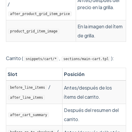
Antes/después del
/
precio en la grilla.
after_product_grid_item_price
En la imagen del ítem
product_grid_item_image
de grilla.
Carrito (
,
):
snippets/cart/*
sections/main-cart.tpl
Slot
Posición
/
Antes/después de los
before_line_items
ítems del carrito.
after_line_items
Después del resumen del
after_cart_summary
carrito.
/