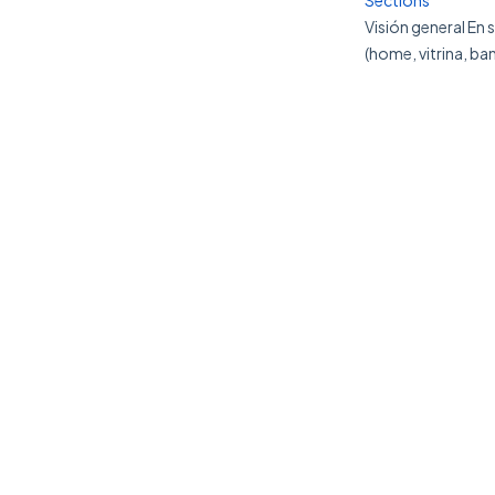
Sections
Visión general En 
(home, vitrina, ban