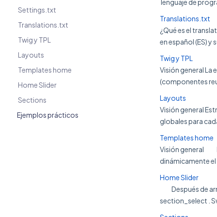
lenguaje de progr
Settings.txt
Translations.txt
Translations.txt
¿Qué es el transla
Twig y TPL
en español (ES) y s
Layouts
Twig y TPL
Templates home
Visión general La 
(componentes reuti
Home Slider
Layouts
Sections
Visión general Est
Ejemplos prácticos
globales para cada
Templates home
Visión general En
dinámicamente el o
Home Slider
Después de armar
section_select . S