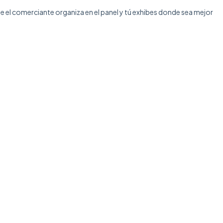
e el comerciante organiza en el panel y tú exhibes donde sea mejor