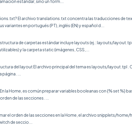
amación estándar, sino un form...
tions.txt? El archivo translations.txt concentra las traducciones de 
us variantes en portugués (PT), inglés (EN) y español d...
estructura de carpetas estándar incluye layouts (ej.: layouts/layout.tp
lizables) y la carpeta static (imágenes, CSS,...
ructura del layout El archivo principal del tema es layouts/layout.tp
 página. ...
 la Home, es común preparar variables booleanas con {% set %} basad
rden de las secciones. ...
 el orden de las secciones en la Home, el archivo snipplets/home/
witch de seccio...