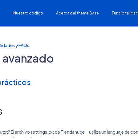
Nuestro código
Acerca del theme Base
Funcionalidad
lidades y FAQs
 avanzado
prácticos
s
s.txt? El archivo settings.txt de Tiendanube utiliza un lenguaje de c