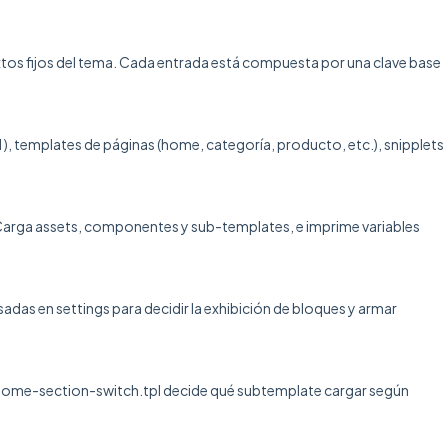
textos fijos del tema. Cada entrada está compuesta por una clave base
l ), templates de páginas (home, categoría, producto, etc.), snipplets
l . Carga assets, componentes y sub-templates, e imprime variables
as en settings para decidir la exhibición de bloques y armar
home-section-switch.tpl decide qué subtemplate cargar según