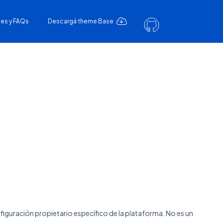
es y FAQs
Descargá theme Base
onfiguración propietario específico de la plataforma. No es un