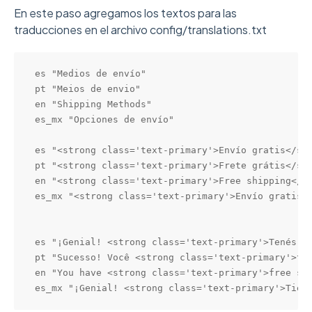
En este paso agregamos los textos para las
traducciones en el archivo config/translations.txt
es "Medios de envío"

pt "Meios de envio"

en "Shipping Methods"

es_mx "Opciones de envío"

es "<strong class='text-primary'>Envío gratis</str
pt "<strong class='text-primary'>Frete grátis</str
en "<strong class='text-primary'>Free shipping</st
es_mx "<strong class='text-primary'>Envío gratis</
es "¡Genial! <strong class='text-primary'>Tenés en
pt "Sucesso! Você <strong class='text-primary'>tem
en "You have <strong class='text-primary'>free shi
es_mx "¡Genial! <strong class='text-primary'>Tien