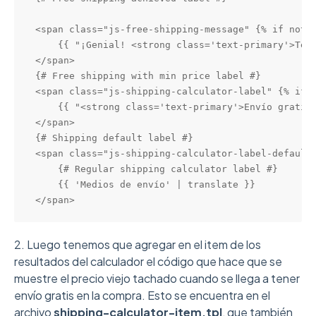
<span class="js-free-shipping-message" {% if not c
    {{ "¡Genial! <strong class='text-primary'>Tené
</span>

{# Free shipping with min price label #}

<span class="js-shipping-calculator-label" {% if c
    {{ "<strong class='text-primary'>Envío gratis<
</span>

{# Shipping default label #}

<span class="js-shipping-calculator-label-default"
    {# Regular shipping calculator label #}

    {{ 'Medios de envío' | translate }}

</span>
2. Luego tenemos que agregar en el item de los
resultados del calculador el código que hace que se
muestre el precio viejo tachado cuando se llega a tener
envío gratis en la compra. Esto se encuentra en el
archivo
shipping-calculator-item.tpl
, que también