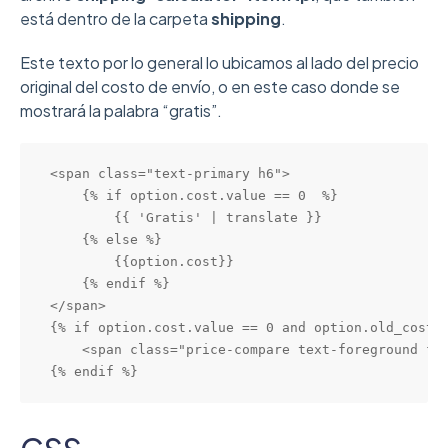
está dentro de la carpeta
shipping
.
Este texto por lo general lo ubicamos al lado del precio
original del costo de envío, o en este caso donde se
mostrará la palabra “gratis”.
<span class="text-primary h6">

    {% if option.cost.value == 0  %}

        {{ 'Gratis' | translate }}

    {% else %}

        {{option.cost}}

    {% endif %}

</span>

{% if option.cost.value == 0 and option.old_cost.v
    <span class="price-compare text-foreground fon
{% endif %}