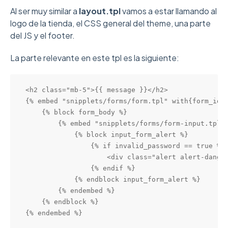
Al ser muy similar a
layout.tpl
vamos a estar llamando al
logo de la tienda, el CSS general del theme, una parte
del JS y el footer.
La parte relevante en este tpl es la siguiente:
<h2 class="mb-5">{{ message }}</h2>

{% embed "snipplets/forms/form.tpl" with{form_id: 
    {% block form_body %}

        {% embed "snipplets/forms/form-input.tpl"
            {% block input_form_alert %}

                {% if invalid_password == true %}

                    <div class="alert alert-danger
                {% endif %}

            {% endblock input_form_alert %}

        {% endembed %}

    {% endblock %}

{% endembed %}