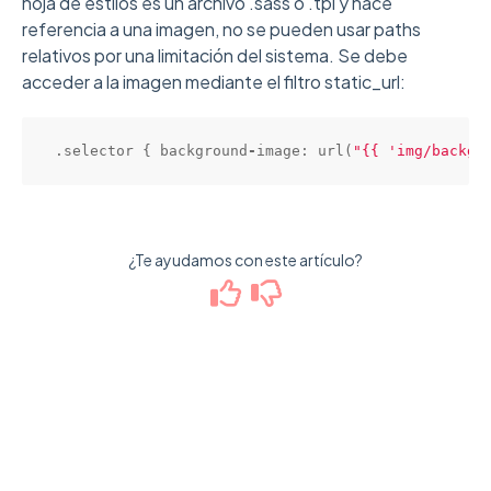
hoja de estilos es un archivo .sass o .tpl y hace
referencia a una imagen, no se pueden usar paths
relativos por una limitación del sistema. Se debe
acceder a la imagen mediante el filtro static_url:
.selector { background
-
image: 
url
(
"{{ 'img/backgr
¿Te ayudamos con este artículo?