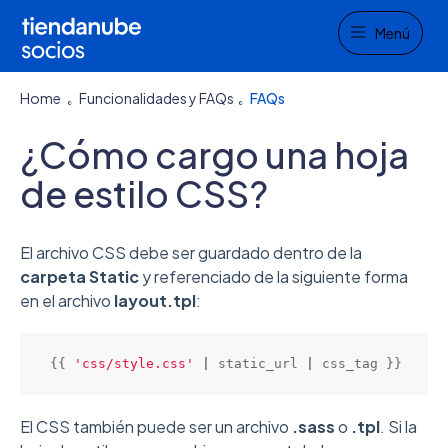
Menu
Menú
Home
Funcionalidades y FAQs
FAQs
¿Cómo cargo una hoja
de estilo CSS?
El archivo CSS debe ser guardado dentro de la
carpeta Static
y referenciado de la siguiente forma
en el archivo
layout.tpl
:
{{ 
'css/style.css'
|
 static_url 
|
 css_tag }}
El CSS también puede ser un archivo
.sass
o
.tpl
. Si la