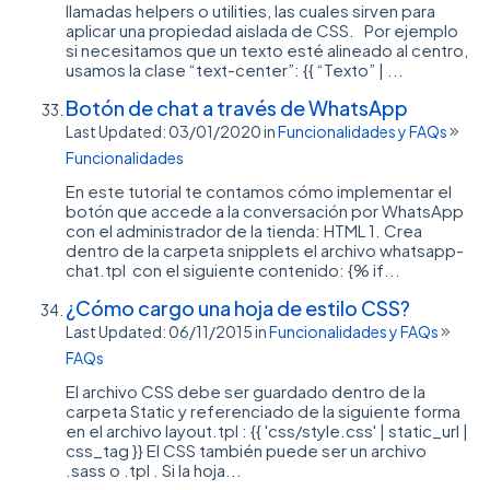
llamadas helpers o utilities, las cuales sirven para
aplicar una propiedad aislada de CSS. Por ejemplo
si necesitamos que un texto esté alineado al centro,
usamos la clase “text-center”: {{ “Texto” | ...
Botón de chat a través de WhatsApp
Last Updated: 03/01/2020
in
Funcionalidades y FAQs
Funcionalidades
En este tutorial te contamos cómo implementar el
botón que accede a la conversación por WhatsApp
con el administrador de la tienda: HTML 1. Crea
dentro de la carpeta snipplets el archivo whatsapp-
chat.tpl con el siguiente contenido: {% if...
¿Cómo cargo una hoja de estilo CSS?
Last Updated: 06/11/2015
in
Funcionalidades y FAQs
FAQs
El archivo CSS debe ser guardado dentro de la
carpeta Static y referenciado de la siguiente forma
en el archivo layout.tpl : {{ 'css/style.css' | static_url |
css_tag }} El CSS también puede ser un archivo
.sass o .tpl . Si la hoja...