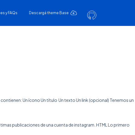
es y FAQs
Descargá theme Base
contienen: Un ícono Un título Un texto Un link (opcional) Tenemos un
 últimas publicaciones de una cuenta de instagram. HTML Lo primero