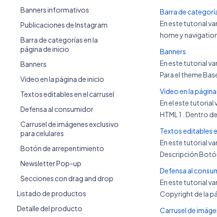
Banners informativos
Barra de categoría
En este tutorial v
Publicaciones de Instagram
home y navigation d
Barra de categorías en la
página de inicio
Banners
En este tutorial 
Banners
Para el theme Ba
Video en la página de inicio
Video en la página 
Textos editables en el carrusel
En el este tutoria
Defensa al consumidor
HTML 1 . Dentro de
Carrusel de imágenes exclusivo
Textos editables e
para celulares
En este tutorial v
Botón de arrepentimiento
Descripción Botón
Newsletter Pop-up
Defensa al consu
Secciones con drag and drop
En este tutorial v
Listado de productos
Copyright de la pá
Detalle del producto
Carrusel de imágen