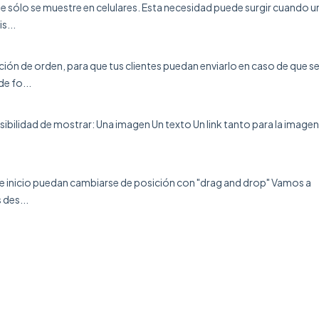
que sólo se muestre en celulares. Esta necesidad puede surgir cuando u
s...
ción de orden, para que tus clientes puedan enviarlo en caso de que s
e fo...
osibilidad de mostrar: Una imagen Un texto Un link tanto para la imagen
de inicio puedan cambiarse de posición con "drag and drop" Vamos a
des...