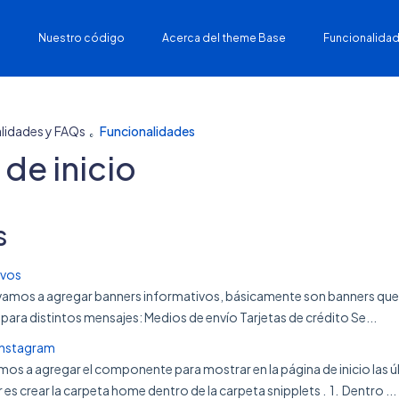
Nuestro código
Acerca del theme Base
Funcionalidad
lidades y FAQs
Funcionalidades
 de inicio
s
ivos
al vamos a agregar banners informativos, básicamente son banners que 
 para distintos mensajes: Medios de envío Tarjetas de crédito Se...
Instagram
amos a agregar el componente para mostrar en la página de inicio las
es crear la carpeta home dentro de la carpeta snipplets . 1. Dentro ...