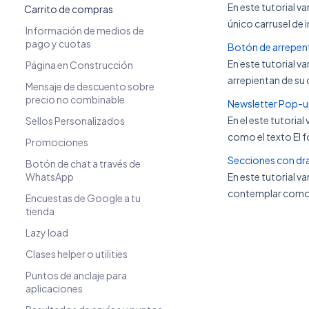
En este tutorial v
Carrito de compras
único carrusel de 
Información de medios de
pago y cuotas
Botón de arrepen
En este tutorial v
Página en Construcción
arrepientan de su 
Mensaje de descuento sobre
precio no combinable
Newsletter Pop-
En el este tutoria
Sellos Personalizados
como el texto El f
Promociones
Secciones con dr
Botón de chat a través de
WhatsApp
En este tutorial 
contemplar como e
Encuestas de Google a tu
tienda
Lazy load
Clases helper o utilities
Puntos de anclaje para
aplicaciones