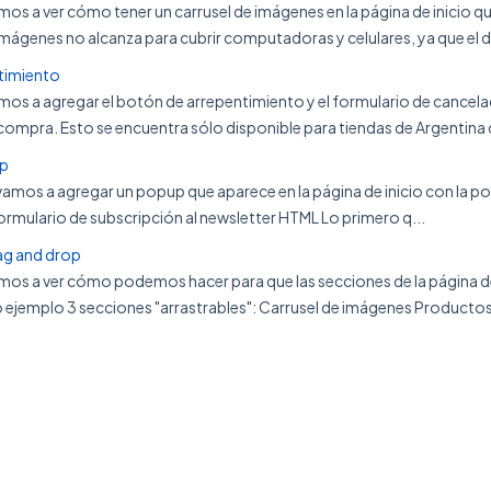
amos a ver cómo tener un carrusel de imágenes en la página de inicio 
imágenes no alcanza para cubrir computadoras y celulares, ya que el di
timiento
amos a agregar el botón de arrepentimiento y el formulario de cancela
compra. Esto se encuentra sólo disponible para tiendas de Argentina d
up
l vamos a agregar un popup que aparece en la página de inicio con la p
ormulario de subscripción al newsletter HTML Lo primero q...
ag and drop
vamos a ver cómo podemos hacer para que las secciones de la página 
jemplo 3 secciones "arrastrables": Carrusel de imágenes Productos 