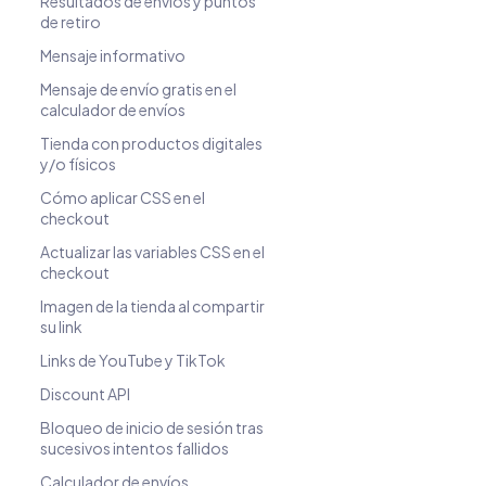
Resultados de envíos y puntos
de retiro
Mensaje informativo
Mensaje de envío gratis en el
calculador de envíos
Tienda con productos digitales
y/o físicos
Cómo aplicar CSS en el
checkout
Actualizar las variables CSS en el
checkout
Imagen de la tienda al compartir
su link
Links de YouTube y TikTok
Discount API
Bloqueo de inicio de sesión tras
sucesivos intentos fallidos
Calculador de envíos