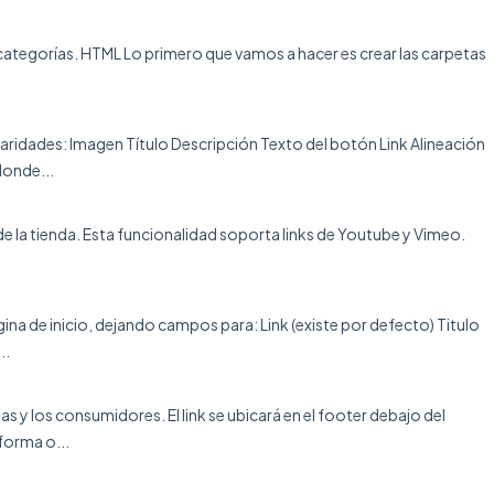
 categorías. HTML Lo primero que vamos a hacer es crear las carpetas
aridades: Imagen Título Descripción Texto del botón Link Alineación
donde...
 de la tienda. Esta funcionalidad soporta links de Youtube y Vimeo.
ina de inicio, dejando campos para: Link (existe por defecto) Titulo
..
as y los consumidores. El link se ubicará en el footer debajo del
forma o...