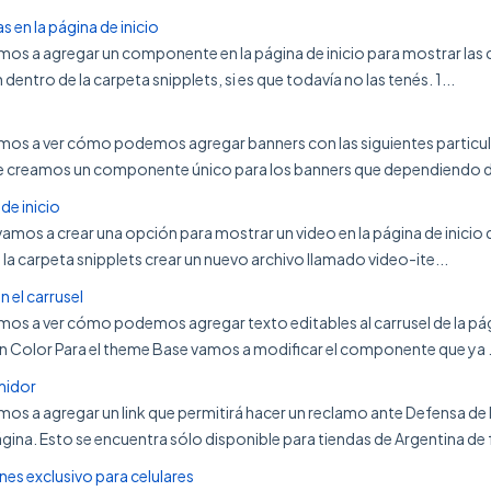
s en la página de inicio
amos a agregar un componente en la página de inicio para mostrar las
entro de la carpeta snipplets, si es que todavía no las tenés. 1...
vamos a ver cómo podemos agregar banners con las siguientes particul
se creamos un componente único para los banners que dependiendo 
de inicio
l vamos a crear una opción para mostrar un video en la página de inicio
 la carpeta snipplets crear un nuevo archivo llamado video-ite...
n el carrusel
amos a ver cómo podemos agregar texto editables al carrusel de la pág
 Color Para el theme Base vamos a modificar el componente que ya .
midor
amos a agregar un link que permitirá hacer un reclamo ante Defensa de l
gina. Esto se encuentra sólo disponible para tiendas de Argentina de 
es exclusivo para celulares