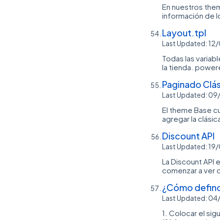
En nuestros them
información de l
Layout.tpl
Last Updated: 12
Todas las variab
la tienda. powere
Paginado Clá
Last Updated: 0
El theme Base cu
agregar la clási
Discount API
Last Updated: 1
La Discount API 
comenzar a ver d
¿Cómo defino 
Last Updated: 0
1. Colocar el si