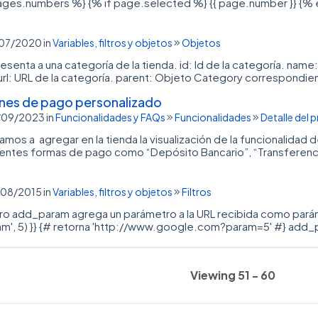
ages.numbers %} {% if page.selected %} {{ page.number }} {% e
3/07/2020
in
Variables, filtros y objetos
Objetos
esenta a una categoría de la tienda. id: Id de la categoría. nam
 url: URL de la categoría. parent: Objeto Category correspondien
nes de pago personalizado
6/09/2023
in
Funcionalidades y FAQs
Funcionalidades
Detalle del 
 vamos a agregar en la tienda la visualización de la funcionalida
rentes formas de pago como “Depósito Bancario”, “Transferencia”,
8/08/2015
in
Variables, filtros y objetos
Filtros
tro add_param agrega un parámetro a la URL recibida como paráme
', 5) }} {# retorna 'http://www.google.com?param=5' #} add_pa
Viewing 51 - 60