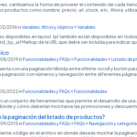
es, cambiamos la forma de proveer el contenido de cada tienda
os productos como nombre, precio, url, stock, etc. Ahora, utiliz
/02/2016
in
Variables, filtros y objetos
Variables
les disponibles en layout.tpl también están disponibles en todo
d_by_url Markup de la URL que debe ser incluída para indicar que
sico
9/08/2019
in
Funcionalidades y FAQs
Funcionalidades
Listado de 
enta con una paginación híbrida entre infinite-scroll y botón pa
ca paginación con números y navegación entre diferentes página
9/05/2022
in
Funcionalidades y FAQs
Funcionalidades
es un conjunto de herramientas que permite el desarrollo de un
ónde y cómo deberían mostrarse las promociones y descuentos 
la paginación del listado de productos?
4/09/2015
in
Funcionalidades y FAQs
FAQs
Navegación y categoría
guiente código en el archivo en donde deseás mostrar la paginac