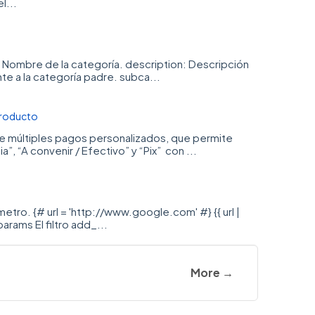
l...
e: Nombre de la categoría. description: Descripción
te a la categoría padre. subca...
producto
d de múltiples pagos personalizados, que permite
 “A convenir / Efectivo” y “Pix” con ...
tro. {# url = 'http://www.google.com' #} {{ url |
rams El filtro add_...
More →