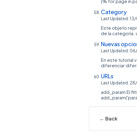
{% for page in p
Category
Last Updated: 1
Este objeto repr
de la categoría.
Nuevas opcio
Last Updated: 0
En este tutorial
diferenciar dife
URLs
Last Updated: 2
add_param El fil
add_param('param
← Back