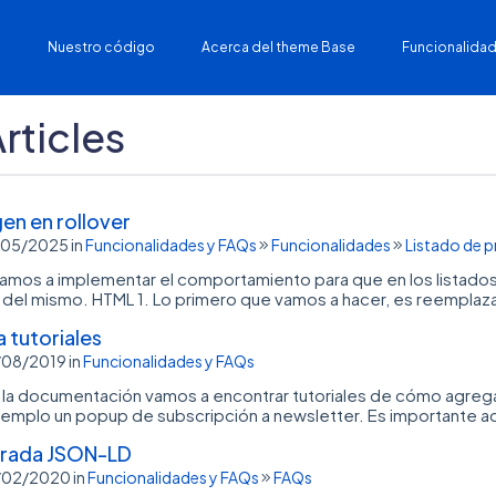
Nuestro código
Acerca del theme Base
Funcionalidad
rticles
n en rollover
6/05/2025
in
Funcionalidades y FAQs
Funcionalidades
Listado de 
 vamos a implementar el comportamiento para que en los listados
el mismo. HTML 1. Lo primero que vamos a hacer, es reemplazar
 tutoriales
0/08/2019
in
Funcionalidades y FAQs
 la documentación vamos a encontrar tutoriales de cómo agrega
emplo un popup de subscripción a newsletter. Es importante acl
urada JSON-LD
0/02/2020
in
Funcionalidades y FAQs
FAQs