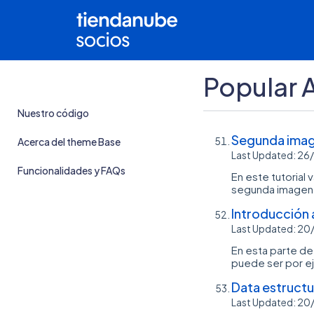
Popular A
Nuestro código
Segunda image
Acerca del theme Base
Last Updated: 2
Funcionalidades y FAQs
En este tutorial
segunda imagen d
Introducción a
Last Updated: 2
En esta parte de
puede ser por ej
Data estruct
Last Updated: 2