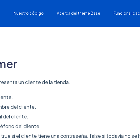
Nuestro código
Acerca del theme Base
Funcionalidad
mer
esenta un cliente de la tienda.
liente.
re del cliente.
l del cliente.
éfono del cliente.
rue si el cliente tiene una contraseña. false si todavía no se 