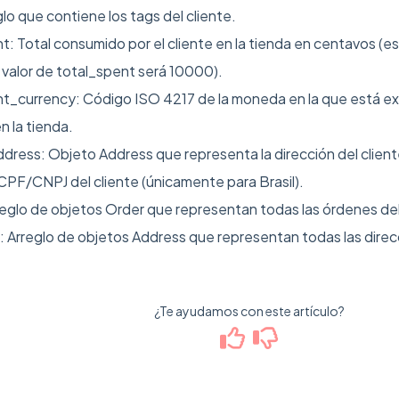
glo que contiene los tags del cliente.
t: Total consumido por el cliente en la tienda en centavos (es 
 valor de total_spent será 10000).
t_currency: Código ISO 4217 de la moneda en la que está ex
en la tienda.
dress: Objeto Address que representa la dirección del client
CPF/CNPJ del cliente (únicamente para Brasil).
reglo de objetos Order que representan todas las órdenes del
 Arreglo de objetos Address que representan todas las direcc
¿Te ayudamos con este artículo?