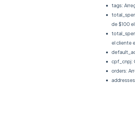
tags: Arre
total_spen
de $100 el
total_spen
el cliente 
default_ad
cpf_cnpj: 
orders: Ar
addresses: