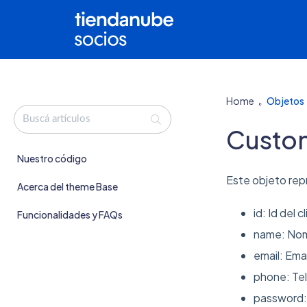
Home
Objetos
Custo
Nuestro código
Este objeto repr
Acerca del theme Base
id: Id del c
Funcionalidades y FAQs
name: Nomb
email: Emai
phone: Tel
password: t