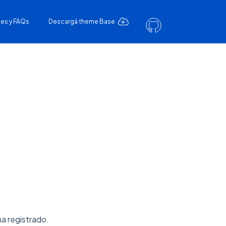
es y FAQs
Descargá theme Base
ha registrado.